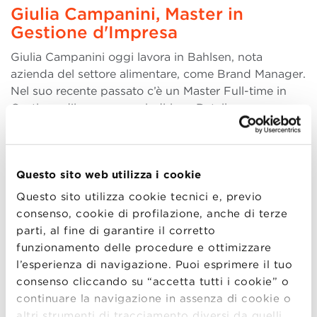
Giulia Campanini, Master in
Gestione d'Impresa
Giulia Campanini oggi lavora in Bahlsen, nota
azienda del settore alimentare, come Brand Manager.
Nel suo recente passato c’è un Master Full-time in
Gestione d’impresa con indirizzo Retail
Management and E-Commerce in BBS, del quale ha
apprezzato, in particolare, la “capacità di proiettarti
fin da s (more..)
Questo sito web utilizza i cookie
Questo sito utilizza cookie tecnici e, previo
consenso, cookie di profilazione, anche di terze
parti, al fine di garantire il corretto
09
funzionamento delle procedure e ottimizzare
LUG
l’esperienza di navigazione. Puoi esprimere il tuo
consenso cliccando su “accetta tutti i cookie” o
continuare la navigazione in assenza di cookie o
Claudia Francesca Intiso, Master
altri strumenti di tracciamento diversi da quelli