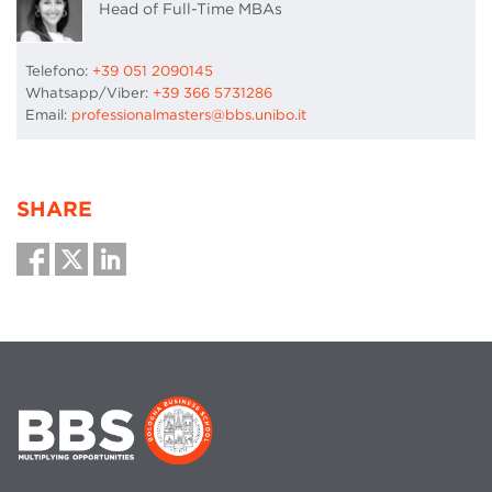
Head of Full-Time MBAs
Telefono:
+39 051 2090145
Whatsapp/Viber:
+39 366 5731286
Email:
professionalmasters@bbs.unibo.it
SHARE