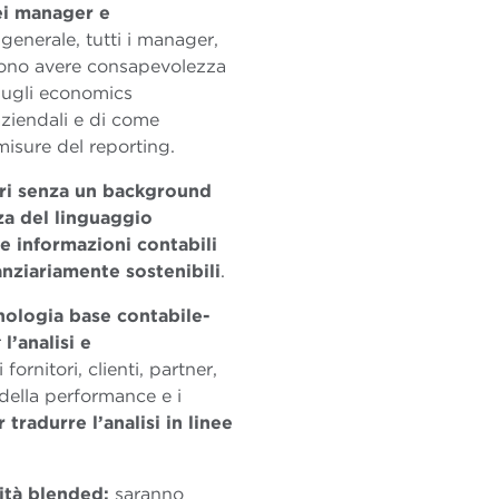
dei manager e
n generale, tutti i manager,
devono avere consapevolezza
 sugli economics
 aziendali e di come
misure del reporting.
ri senza un background
za del linguaggio
e informazioni contabili
anziariamente sostenibili
.
nologia base contabile-
r
l’analisi e
 fornitori, clienti, partner,
della performance e i
tradurre l’analisi in linee
ità blended:
saranno