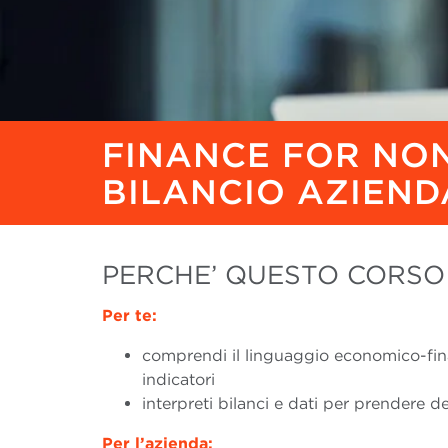
FINANCE FOR NON
BILANCIO AZIEND
PERCHE’ QUESTO CORSO
Per te:
comprendi il linguaggio economico-finan
indicatori
interpreti bilanci e dati per prendere d
Per l’azienda: