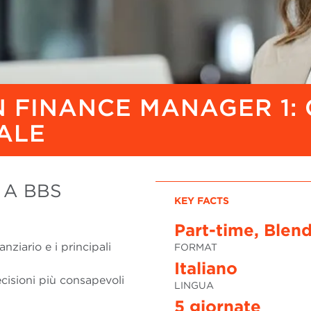
 FINANCE MANAGER 1:
ALE
 A BBS
KEY FACTS
Part-time, Blen
ziario e i principali
FORMAT
Italiano
ecisioni più consapevoli
LINGUA
5 giornate