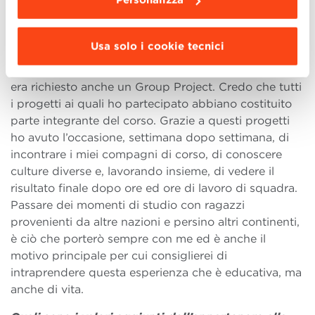
secondo semestre, al mondo puramente finanziario,
in grado di dare un’ottima conoscenza economico-
finanziaria anche a chi non avesse alcun background
Usa solo i cookie tecnici
a riguardo. Durante l’anno, per la maggior parte
degli esami sostenuti, in aggiunta all’esame teorico,
era richiesto anche un Group Project. Credo che tutti
i progetti ai quali ho partecipato abbiano costituito
parte integrante del corso. Grazie a questi progetti
ho avuto l’occasione, settimana dopo settimana, di
incontrare i miei compagni di corso, di conoscere
culture diverse e, lavorando insieme, di vedere il
risultato finale dopo ore ed ore di lavoro di squadra.
Passare dei momenti di studio con ragazzi
provenienti da altre nazioni e persino altri continenti,
è ciò che porterò sempre con me ed è anche il
motivo principale per cui consiglierei di
intraprendere questa esperienza che è educativa, ma
anche di vita.