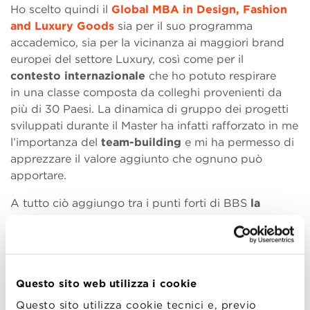
Ho scelto quindi il
Global MBA in Design, Fashion
and Luxury Goods
sia per il suo programma
accademico, sia per la vicinanza ai maggiori brand
europei del settore Luxury, così come per il
contesto internazionale
che ho potuto respirare
in una classe composta da colleghi provenienti da
più di 30 Paesi. La dinamica di gruppo dei progetti
sviluppati durante il Master ha infatti rafforzato in me
l’importanza del
team-building
e mi ha permesso di
apprezzare il valore aggiunto che ognuno può
apportare.
A tutto ciò aggiungo tra i punti forti di BBS
la
Faculty
, composta da professionisti di successo del
settore, alcuni dei quali sono CEO e Vicepresidenti di
grandi aziende, e le numerose iniziative collaterali,
come le visite a società italiane di design e la
Questo sito web utilizza i cookie
partecipazione a eventi del calibro di
Pitti Immagine
e
Mido
. Ho anche avuto l’onore di presentare
Questo sito utilizza cookie tecnici e, previo