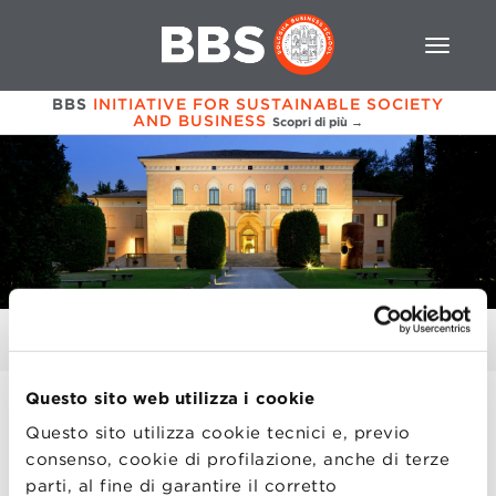
BBS
INITIATIVE FOR SUSTAINABLE SOCIETY
AND BUSINESS
Scopri di più →
CODICE ETICO
Questo sito web utilizza i cookie
Codice etico
Questo sito utilizza cookie tecnici e, previo
consenso, cookie di profilazione, anche di terze
Modello 231 | Parte generale
parti, al fine di garantire il corretto