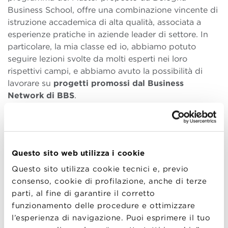
Business School, offre una combinazione vincente di
istruzione accademica di alta qualità, associata a
esperienze pratiche in aziende leader di settore. In
particolare, la mia classe ed io, abbiamo potuto
seguire lezioni svolte da molti esperti nei loro
rispettivi campi, e abbiamo avuto la possibilità di
lavorare su
progetti promossi dal Business
Network di BBS
.
Durante il corso ho avuto modo di seguire lezioni
stimolanti e incontrare altri studenti e professionisti
Questo sito web utilizza i cookie
che come me desideravano imparare e sviluppare le
Questo sito utilizza cookie tecnici e, previo
loro abilità e competenze. Abbiamo lavorato insieme
consenso, cookie di profilazione, anche di terze
in un ambiente
dinamico e multiculturale
, dove
parti, al fine di garantire il corretto
abbiamo potuto affinare le nostre capacità di
funzionamento delle procedure e ottimizzare
pensiero critico.
l’esperienza di navigazione. Puoi esprimere il tuo