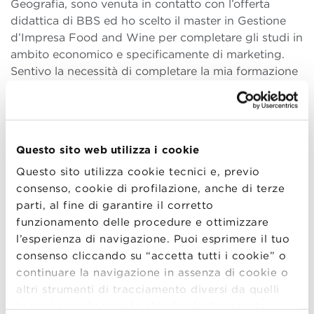
Geografia, sono venuta in contatto con l’offerta
didattica di BBS ed ho scelto il master in Gestione
d’Impresa Food and Wine per completare gli studi in
ambito economico e specificamente di marketing.
Sentivo la necessità di completare la mia formazione
per poter svolgere il lavoro che desideravo al meglio
delle mie possibilità: puntavo infatti sin da subito e
con molta convinzione ad una realtà vicina ai miei
valori etici e personali. Il Career Service di BBS mi ha
Questo sito web utilizza i cookie
sempre sostenuto ed incoraggiato in questa ricerca,
Questo sito utilizza cookie tecnici e, previo
offrendomi un supporto di alto livello.
consenso, cookie di profilazione, anche di terze
Quali sono a tuo avviso i punti forti del Master?
parti, al fine di garantire il corretto
Senza dubbio la perfetta compenetrazione tra lo
funzionamento delle procedure e ottimizzare
studio delle strategie e la loro applicazione operativa,
l’esperienza di navigazione. Puoi esprimere il tuo
attraverso project work e lavori in team.
consenso cliccando su “accetta tutti i cookie” o
Preziosissimo l’apporto degli incontri che si svolgono
continuare la navigazione in assenza di cookie o
regolarmente con manager e aziende, nonché
altri strumenti di tracciamento diversi da quelli
l’appuntamento mensile con gli Innovation Talks.
tecnici semplicemente chiudendo il presente