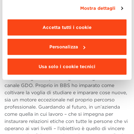
Ogni singola iniziativa della scuola è un’opportunità
banner mediante l’apposito comando.
Per avere
Mostra dettagli
unica da cogliere per completare la propria
maggiori informazioni clicca “
Dettagli
”. Per
formazione nella sua interezza. L’ambiente
modificare le impostazioni di navigazione e
internazionale integra l’offerta didattica, offrendo agli
scegliere le funzionalità, le terze parti e i cookie
Accetta tutti i cookie
studenti la possibilità di interagire in lingue diverse,
da installare clicca “
Personalizza
”
.
con lo scopo di favorire un networking realmente
globale.
Personalizza
Obiettivi a breve e lungo termine?
Nel breve termine, continuare a studiare ed
Usa solo i cookie tecnici
approfondire i KPI dei brand che gestisco, con un
occhio di riguardo per le logiche che governano il
canale GDO. Proprio in BBS ho imparato come
coltivare la voglia di studiare e imparare cose nuove,
sia un motore eccezionale nel proprio percorso
professionale. Guardando al futuro, in un’azienda
come quella in cui lavoro – che si impegna per
instaurare relazioni etiche con tutte le persone che vi
operano ai vari livelli – l’obiettivo è quello di vincere