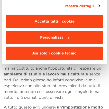
banner mediante l’apposito comando.
Per avere
produzione vinicola: desideravo però conoscere il
Mostra dettagli
maggiori informazioni clicca “
Dettagli
”. Per
mercato a tutto tondo ed esplorare da vicino le
modificare le impostazioni di navigazione e
preferenze dei clienti e le nuove tendenze di questo
scegliere le funzionalità, le terze parti e i cookie
Accetta tutti i cookie
business così importante a livello globale
.
da installare clicca “
Personalizza
”
.
LA MIA ESPERIENZA PIÙ PREZIOSA IN
BBS
Personalizza
Ed è in questa fase che è entrata in gioco BBS, che
per me ha rappresentato molte cose. Non solo mi ha
Usa solo i cookie tecnici
offerto un percorso formativo completo grazie a una
Faculty composta da accademici e professionisti,
ma ha costituito anche l’opportunità di respirare un
ambiente di studio e lavoro multiculturale
senza
pari. Dal primo giorno ho infatti condiviso la mia
esperienza con altri studenti provenienti da tutto il
mondo, potendo così osservare ogni singolo tema
sotto i più svariati punti di vista.
A tutto questo aggiungerei
un’impostazione molto