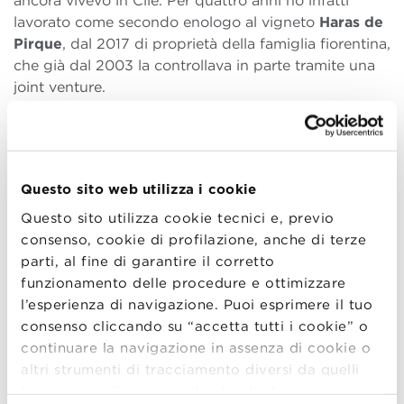
ancora vivevo in Cile. Per quattro anni ho infatti
lavorato come secondo enologo al vigneto
Haras de
Pirque
,
dal 2017 di proprietà della famiglia fiorentina,
che già dal 2003 la controllava in parte tramite una
joint venture.
Mi considero una persona perseverante e molto
dedita al lavoro, mi piace lavorare in team per
condividere le mie conoscenze e allo stesso tempo
imparare dagli altri. La produzione di vini è la mia
Questo sito web utilizza i cookie
passione: amo la stretta relazione che esiste con la
Questo sito utilizza cookie tecnici e, previo
natura e desideravo trasformare la mia passione per
consenso, cookie di profilazione, anche di terze
il prodotto in un
percorso di crescita professionale
.
parti, al fine di garantire il corretto
funzionamento delle procedure e ottimizzare
Così, dopo una formazione in enologia presso
l’esperienza di navigazione. Puoi esprimere il tuo
l’Università Pontificia Cattolica de Chile e una
consenso cliccando su “accetta tutti i cookie” o
specializzazione in Gestione Strategica in
continuare la navigazione in assenza di cookie o
Sustainability presso l’Università di Valparaiso, ho
altri strumenti di tracciamento diversi da quelli
vissuto un’intensa esperienza sul campo che mi ha
tecnici semplicemente chiudendo il presente
permesso di entrare in contatto diretto con la