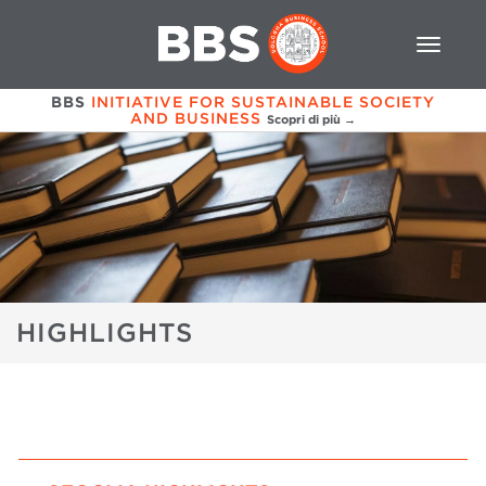
BBS
INITIATIVE FOR SUSTAINABLE SOCIETY
AND BUSINESS
Scopri di più →
HIGHLIGHTS