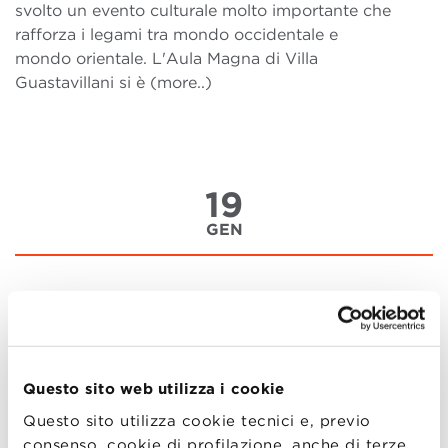
svolto un evento culturale molto importante che
rafforza i legami tra mondo occidentale e
mondo orientale. L'Aula Magna di Villa
Guastavillani si è (more..)
19
GEN
Oscar Farinetti a Villa
Guastavillani con i "segreti" di
Eataly
Questo sito web utilizza i cookie
Sono più di 500 gli ospiti che giovedì 15 gennaio
hanno assistito alla MBA Lecture di Oscar Farinetti
Questo sito utilizza cookie tecnici e, previo
nei prestigiosi spazi di Villa Guastavillani. L’evento
consenso, cookie di profilazione, anche di terze