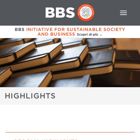
BBS
INITIATIVE FOR SUSTAINABLE SOCIETY
AND BUSINESS
Scopri di più →
HIGHLIGHTS