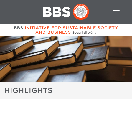
BBS
INITIATIVE FOR SUSTAINABLE SOCIETY
AND BUSINESS
Scopri di più →
HIGHLIGHTS