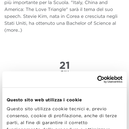
più importante per la Scuola. "Italy, China and
America: The Love Triangle" sarà il tema del suo
speech. Stevie Kim, nata in Corea e cresciuta negli
Stati Uniti, ha ottenuto una Bachelor of Science al
(more..)
21
GIU
My Story, Our Story: Luca
Buglione
Questo sito web utilizza i cookie
Questo sito utilizza cookie tecnici e, previo
Gli Alumni di BBS si raccontano: il prima, il dopo e i
consenso, cookie di profilazione, anche di terze
ricordi della vita da studente, per una storia di sé e
parti, al fine di garantire il corretto
della propria esperienza professionale, per una storia