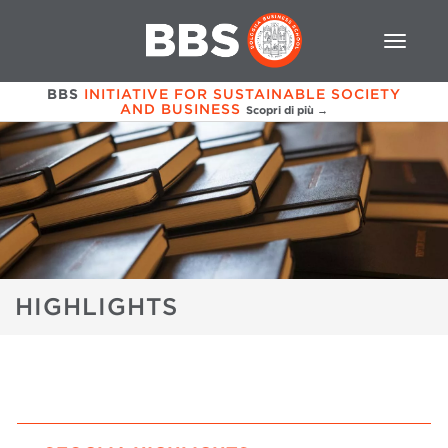
BBS
INITIATIVE FOR SUSTAINABLE SOCIETY
AND BUSINESS
Scopri di più →
HIGHLIGHTS