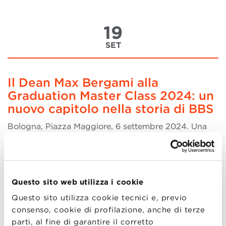
19
SET
Il Dean Max Bergami alla
Graduation Master Class 2024: un
nuovo capitolo nella storia di BBS
Bologna, Piazza Maggiore, 6 settembre 2024. Una
giornata che profuma di storia e di futuro. Un
momento unico non solo per Bologna Business
School, ma per l'intera città. Il cuore pulsante della
città accoglie con calore gli oltre 900 diplomandi
Questo sito web utilizza i cookie
della Classe del 2024. Tra la folla, cittadini, turisti
Questo sito utilizza cookie tecnici e, previo
(more..)
consenso, cookie di profilazione, anche di terze
parti, al fine di garantire il corretto