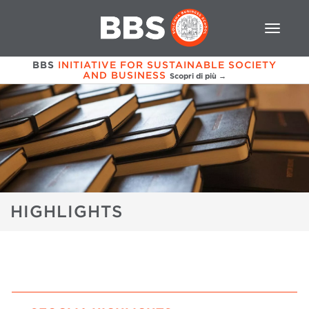
BBS
INITIATIVE FOR SUSTAINABLE SOCIETY
AND BUSINESS
Scopri di più →
HIGHLIGHTS