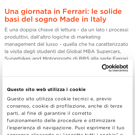
Una giornata in Ferrari: le solide
basi del sogno Made in Italy
È una doppia chiave di lettura - da un lato i processi
produttivi, dall’altro logiche di marketing
management del lusso - quella che ha caratterizzato
la visita degli studenti del Global MBA Supercars,
Superbikes and Motorsports di BBS alla sede Ferrari
di Maranello. Un luogo intriso di storia (fu E (more..)
Questo sito web utilizza i cookie
Questo sito utilizza cookie tecnici e, previo
11
consenso, cookie di profilazione, anche di terze
FEB
parti, al fine di garantire il corretto
funzionamento delle procedure e ottimizzare
l’esperienza di navigazione. Puoi esprimere il tuo
People, not users: Facebook e
consenso cliccando su “accetta tutti i cookie” o