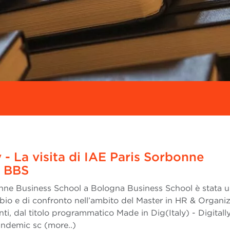
 - La visita di IAE Paris Sorbonne
a BBS
bonne Business School a Bologna Business School è stata 
io e di confronto nell’ambito del Master in HR & Organiz
i, dal titolo programmatico Made in Dig(Italy) - Digitall
ndemic sc (more..)