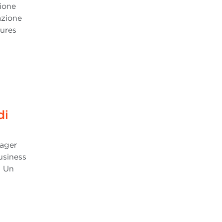
zione
azione
sures
n
di
nager
usiness
. Un