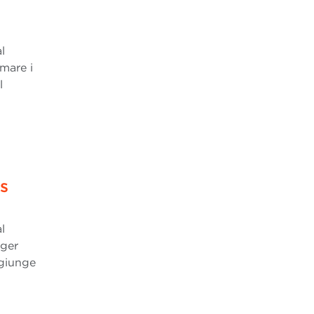
l
mare i
l
s
l
ager
ggiunge