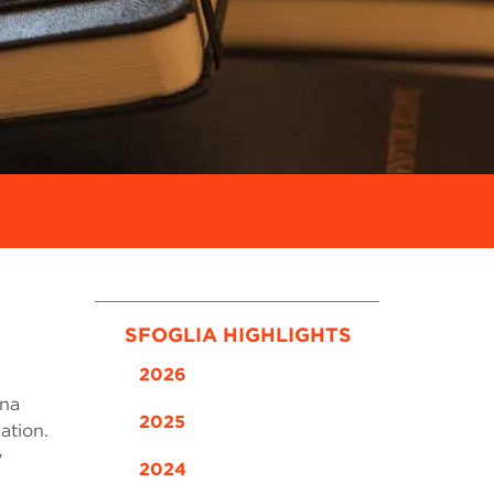
SFOGLIA HIGHLIGHTS
2026
una
2025
ation.
y
2024