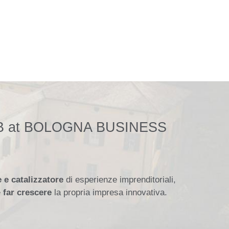
 at BOLOGNA BUSINESS
e e catalizzatore
di esperienze imprenditoriali,
e
far crescere
la propria impresa innovativa.