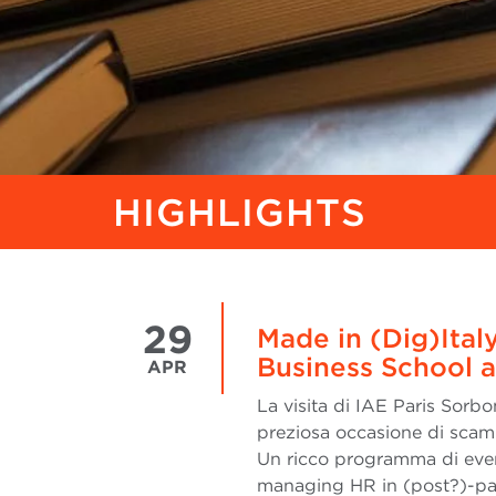
HIGHLIGHTS
29
Made in (Dig)Italy
Business School 
APR
La visita di IAE Paris Sor
preziosa occasione di scamb
Un ricco programma di event
managing HR in (post?)-pa