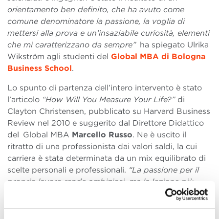
orientamento ben definito, che ha avuto come
comune denominatore la passione, la voglia di
mettersi alla prova e un’insaziabile curiosità, elementi
che mi caratterizzano da sempre”
ha spiegato Ulrika
Wikström agli studenti del
Global MBA di Bologna
Business School
.
Lo spunto di partenza dell’intero intervento è stato
l’articolo
“How Will You Measure Your Life?”
di
Clayton Christensen, pubblicato su Harvard Business
Review nel 2010 e suggerito dal Direttore Didattico
del Global MBA
Marcello Russo
. Ne è uscito il
ritratto di una professionista dai valori saldi, la cui
carriera è stata determinata da un mix equilibrato di
scelte personali e professionali.
“La passione per il
proprio lavoro rende ambiziosi, ma la lezione più
grande per me è stata dare il giusto peso alla sfera
privata e trovare ogni giorno tempo per me e per la
mia famiglia: da quando ho iniziato a segnare in