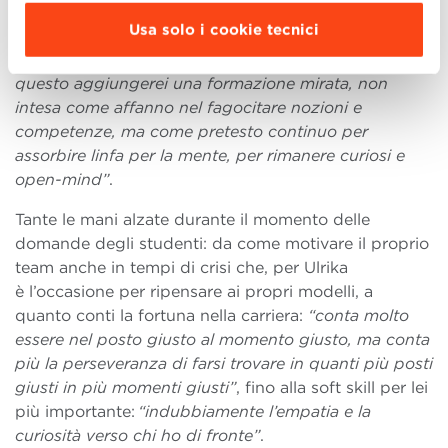
me”.
Come? Facendo leva su due fattori:
“è
Usa solo i cookie tecnici
fondamentale coltivare un network di contatti e
orientare i propri obiettivi verso uno scopo preciso: a
questo aggiungerei una formazione mirata, non
intesa come affanno nel fagocitare nozioni e
competenze, ma come pretesto continuo per
assorbire linfa per la mente, per rimanere curiosi e
open-mind”
.
Tante le mani alzate durante il momento delle
domande degli studenti: da come motivare il proprio
team anche in tempi di crisi che, per Ulrika
è l’occasione per ripensare ai propri modelli, a
quanto conti la fortuna nella carriera:
“conta molto
essere nel posto giusto al momento giusto, ma conta
più la perseveranza di farsi trovare in quanti più posti
giusti in più momenti giusti”
, fino alla soft skill per lei
più importante:
“indubbiamente l’empatia e la
curiosità verso chi ho di fronte”
.