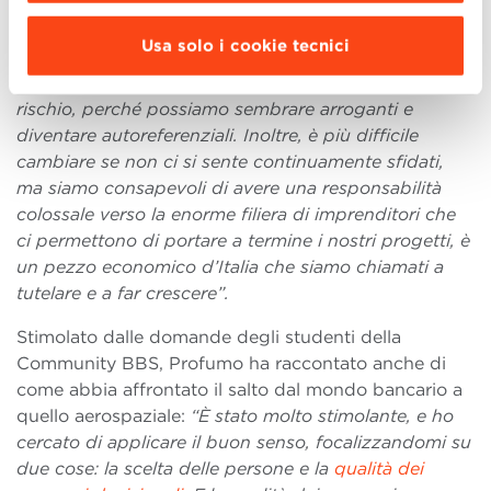
sistema industriale.
Usa solo i cookie tecnici
“Siamo incredibilmente grandi per il nostro Paese, e
non abbiamo competitor in Italia: è un duplice
rischio, perché possiamo sembrare arroganti e
diventare autoreferenziali. Inoltre, è più difficile
cambiare se non ci si sente continuamente sfidati,
ma siamo consapevoli di avere una responsabilità
colossale verso la enorme filiera di imprenditori che
ci permettono di portare a termine i nostri progetti, è
un pezzo economico d’Italia che siamo chiamati a
tutelare e a far crescere”.
Stimolato dalle domande degli studenti della
Community BBS, Profumo ha raccontato anche di
come abbia affrontato il salto dal mondo bancario a
quello aerospaziale:
“È
stato molto stimolante, e ho
cercato di applicare il buon senso, focalizzandomi su
due cose: la scelta delle persone e la
qualità dei