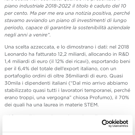
piano industriale 2018-2022 il titolo è caduto del 10
per cento. Ma per me era una notizia positiva, perché
stavamo avviando un piano di investimenti di lungo
periodo, capace di garantire la sostenibilità aziendale
negli anni a venire”
.
Una scelta azzeccata, e lo dimostrano i dati: nel 2018
Leonardo ha fatturato 12,2 miliardi, allocando in R&D
1,4 miliardi di euro (il 12% dei ricavi), esportando beni
per il 6,4% del totale dell’export italiano, con un
portafoglio ordini di oltre 36miliardi di euro. Quasi
30mila i dipendenti italiani (“Dal mio arrivo abbiamo
stabilizzato quasi tutti i lavoratori temporanei, perché
erano troppi, una vergogna” chiosa Profumo), il 70%
dei quali ha una laurea in materie STEM.
“Il futuro di Leonardo non è vendere elicotteri, ma
vendere la capacità di volare, non satelliti, ma
capacità di osservare: per questo il
tema della