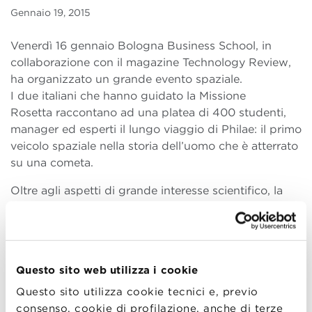
Gennaio 19, 2015
Venerdì 16 gennaio Bologna Business School, in
collaborazione con il magazine Technology Review,
ha organizzato un grande evento spaziale.
I due italiani che hanno guidato la Missione
Rosetta raccontano ad una platea di 400 studenti,
manager ed esperti il lungo viaggio di Philae: il primo
veicolo spaziale nella storia dell’uomo che è atterrato
su una cometa.
Oltre agli aspetti di grande interesse scientifico, la
Missione Rosetta rappresenta anche un singolare
caso di
project management
nel quale A
ndrea
Accomazzo
e
Paolo Ferri
(European Space
Agency) hanno trasmesso passione, coraggio,
Questo sito web utilizza i cookie
professionalità insieme a tutti gli ostacoli che hanno
dovuto superare durante la missione per raggiungere
Questo sito utilizza cookie tecnici e, previo
il successo.
consenso, cookie di profilazione, anche di terze