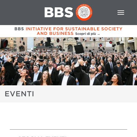
BBS
INITIATIVE FOR SUSTAINABLE SOCIETY
AND BUSINESS
Scopri di più →
EVENTI