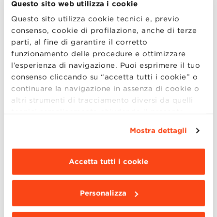
Session per dialogare con lo staff e il Direttore del
Questo sito web utilizza i cookie
Master. Le Skype Session offrono la possibilità ai
Questo sito utilizza cookie tecnici e, previo
candidati residenti fuori Bologna e impossibilitati a
consenso, cookie di profilazione, anche di terze
visitare la Scuola di persona, di confrontarsi in una
parti, al fine di garantire il corretto
sessione privata con lo staff e il Diretto (more..)
funzionamento delle procedure e ottimizzare
l’esperienza di navigazione. Puoi esprimere il tuo
consenso cliccando su “accetta tutti i cookie” o
continuare la navigazione in assenza di cookie o
altri strumenti di tracciamento diversi da quelli
16
tecnici semplicemente chiudendo il presente
SET
banner mediante l’apposito comando.
Per avere
Mostra dettagli
maggiori informazioni clicca “
Dettagli
”. Per
modificare le impostazioni di navigazione e
Dibattito sull'idoneità del Modello
scegliere le funzionalità, le terze parti e i cookie
Accetta tutti i cookie
di Organizzazione e Gestione a
da installare clicca “
Personalizza
”
.
Villa Guastavillani
Personalizza
Alessandra Tronconi, Partner, Socio Fondatore,
Studio Associato Consulenza Legale e Tributaria