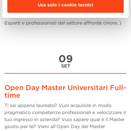
di KPMG e Massimo Bergami, Dean BBS apriranno il
Usa solo i cookie tecnici
dibattito sull'idoneità del Modello di Organizzazione
e Gestione adottato ai sensi del D.LGS. N. 231/2001.
Esperti e professionisti del settore affronte (more..)
09
SET
Open Day Master Universitari Full-
time
Ti sei appena laureato? Vuoi acquisire in modo
pragmatico competenze professionali e velocizzare il
tuo ingresso in azienda? Vuoi sapere qual è il Master
giusto per te? Vieni all’Open Day dei Master