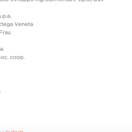
.p.a.
ttega Veneta
Frau
a.
oc. coop.
n