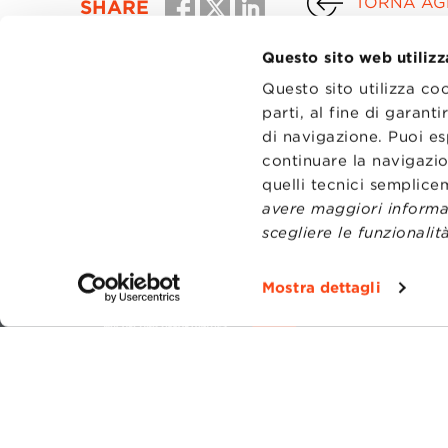
TORNA AGL
SHARE
Questo sito web utilizz
Questo sito utilizza co
parti, al fine di garan
di navigazione. Puoi es
continuare la navigazio
quelli tecnici semplic
avere maggiori informaz
scegliere le funzionalità
CONTATT
TRASPA
Mostra dettagli
PRIVACY
PREFERE
Fondazi