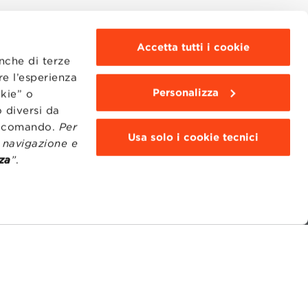
Accetta tutti i cookie
anche di terze
re l’esperienza
Personalizza
okie” o
 diversi da
to comando.
Per
Usa solo i cookie tecnici
i navigazione e
za
”
.
MOODLE
WEBMAIL
BBS COMMUNITY PORTAL
PRESS
95311201