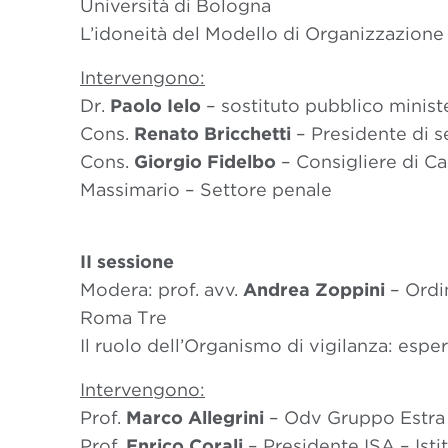
Università di Bologna
L’idoneità del Modello di Organizzazione
Intervengono:
Dr.
Paolo Ielo
– sostituto pubblico minist
Cons.
Renato Bricchetti
– Presidente di s
Cons.
Giorgio Fidelbo
– Consigliere di Ca
Massimario – Settore penale
II sessione
Modera: prof. avv.
Andrea Zoppini
– Ordin
Roma Tre
Il ruolo dell’Organismo di vigilanza: espe
Intervengono:
Prof.
Marco Allegrini
– Odv Gruppo Estra 
Prof.
Enrico Corali
– Presidente ISA – Ist