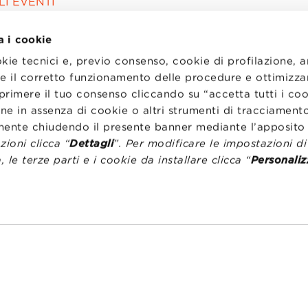
I EVENTI
a i cookie
okie tecnici e, previo consenso, cookie di profilazione, 
tire il corretto funzionamento delle procedure e ottimizza
primere il tuo consenso cliccando su “accetta tutti i co
ne in assenza di cookie o altri strumenti di tracciamento
emente chiudendo il presente banner mediante l’apposi
ioni clicca “
Dettagli
”. Per modificare le impostazioni d
, le terze parti e i cookie da installare clicca “
Personaliz
I
LAVORA CON NOI
RENZA
STATUTO
CODICE ETICO
NZE COOKIE
WHISTLEBLOWING
one Bologna University Business School · info@bbs.unibo.it · P.I. - C.F. 020