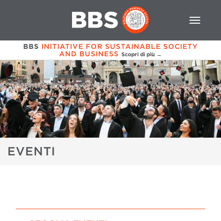
BBS
INITIATIVE FOR SUSTAINABLE SOCIETY
AND BUSINESS
Scopri di più →
EVENTI