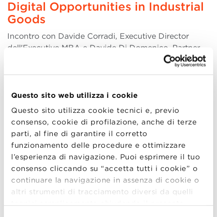
Digital Opportunities in Industrial
Goods
Incontro con Davide Corradi, Executive Director
dell'Executive MBA e Davide Di Domenico, Partner
and Managing Director, The Boston Consulting
Group, per discutere le opportunità di applicazione
del digital nel settore industriale. Il digital nel settore
industriale sta diventando il nuovo parad (more..)
Questo sito web utilizza i cookie
Questo sito utilizza cookie tecnici e, previo
consenso, cookie di profilazione, anche di terze
parti, al fine di garantire il corretto
funzionamento delle procedure e ottimizzare
15
l’esperienza di navigazione. Puoi esprimere il tuo
DIC
consenso cliccando su “accetta tutti i cookie” o
continuare la navigazione in assenza di cookie o
altri strumenti di tracciamento diversi da quelli
Kick-off Day
tecnici semplicemente chiudendo il presente
banner mediante l’apposito comando.
Per avere