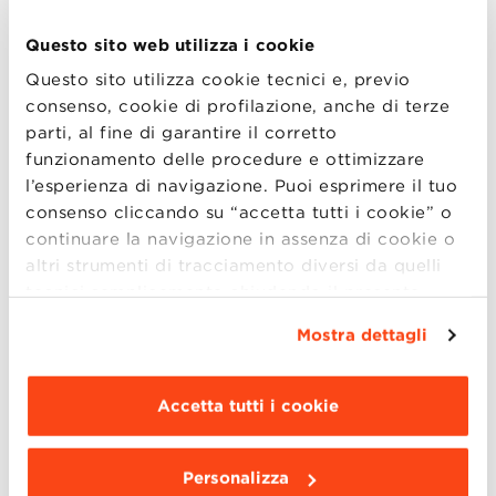
Master e saranno disponibili per un confronto e per
colloqui individuali. Durante l’Open Day
Questo sito web utilizza i cookie
saranno presentati i seguenti programmi: MBA Part-
Questo sito utilizza cookie tecnici e, previo
time (Ser (more..)
consenso, cookie di profilazione, anche di terze
parti, al fine di garantire il corretto
funzionamento delle procedure e ottimizzare
l’esperienza di navigazione. Puoi esprimere il tuo
17
consenso cliccando su “accetta tutti i cookie” o
continuare la navigazione in assenza di cookie o
MAG
altri strumenti di tracciamento diversi da quelli
tecnici semplicemente chiudendo il presente
banner mediante l’apposito comando.
Per avere
La digitalizzazione della Supply
Mostra dettagli
maggiori informazioni clicca “
Dettagli
”. Per
Chain ed il Toyota Human Touch.
modificare le impostazioni di navigazione e
Casi a confronto
scegliere le funzionalità, le terze parti e i cookie
Accetta tutti i cookie
La rivoluzione digitale in atto impatta ogni settore
da installare clicca “
Personalizza
”
.
della vita privata e professionale di ciascuno. Come
influisce l’industry 4.0 sulla gestione della supply
Personalizza