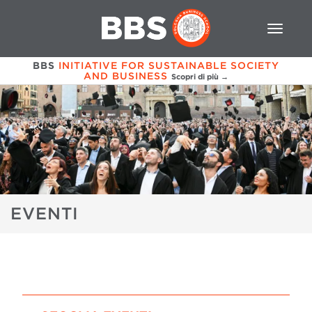
BBS
INITIATIVE FOR SUSTAINABLE SOCIETY
AND BUSINESS
Scopri di più →
EVENTI