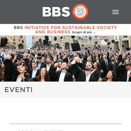
BBS
INITIATIVE FOR SUSTAINABLE SOCIETY
AND BUSINESS
Scopri di più →
EVENTI