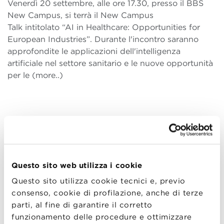
Venerdì 20 settembre, alle ore 17.30, presso il BBS
New Campus, si terrà il New Campus
Talk intitolato “AI in Healthcare: Opportunities for
European Industries”. Durante l'incontro saranno
approfondite le applicazioni dell'intelligenza
artificiale nel settore sanitario e le nuove opportunità
per le (more..)
19
SET
Questo sito web utilizza i cookie
Questo sito utilizza cookie tecnici e, previo
Virtual Open Day Executive
consenso, cookie di profilazione, anche di terze
International Master and MBAs
parti, al fine di garantire il corretto
Giovedì 19 settembre, dalle ore 17.00, si
funzionamento delle procedure e ottimizzare