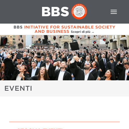
BBS
INITIATIVE FOR SUSTAINABLE SOCIETY
AND BUSINESS
Scopri di più →
EVENTI