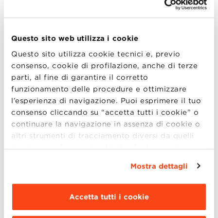
Webinar | Le sfide manageriali e il
valore di un MBA ai tempi del
Questo sito web utilizza i cookie
covid
Questo sito utilizza cookie tecnici e, previo
consenso, cookie di profilazione, anche di terze
Mercoledì 27 gennaio, dalle ore 18:00 alle ore 19.30,
parti, al fine di garantire il corretto
si terrà il Webinar "Le sfide manageriali e il valore di
funzionamento delle procedure e ottimizzare
un MBA ai tempi del covid". Thriving on Chaos era il
l’esperienza di navigazione. Puoi esprimere il tuo
titolo di un libro di enorme successo tra i manager
consenso cliccando su “accetta tutti i cookie” o
degli anni ’90. L'autore indicava la qualità assoluta
continuare la navigazione in assenza di cookie o
delle risorse manageriali c (more..)
altri strumenti di tracciamento diversi da quelli
tecnici semplicemente chiudendo il presente
banner mediante l’apposito comando.
Per avere
Mostra dettagli
maggiori informazioni clicca “
Dettagli
”. Per
19
modificare le impostazioni di navigazione e
scegliere le funzionalità, le terze parti e i cookie
Accetta tutti i cookie
GEN
da installare clicca “
Personalizza
”
.