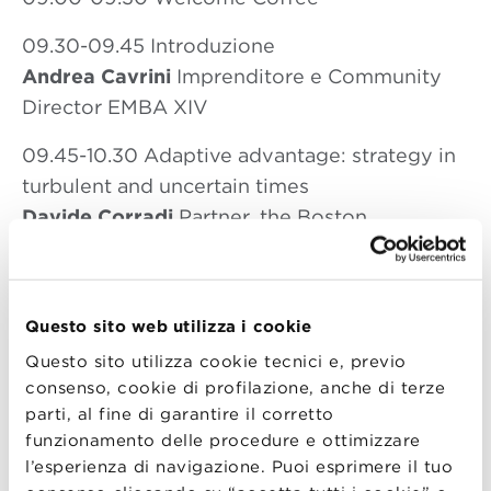
09.30-09.45 Introduzione
Andrea Cavrini
Imprenditore e Community
Director EMBA XIV
09.45-10.30 Adaptive advantage: strategy in
turbulent and uncertain times
Davide Corradi
Partner, the Boston
Consulting Group ed Executive Director
EMBA XIV
10.30-11.00 Rigidità e flessibilità fisica nei
Questo sito web utilizza i cookie
processi produttivi
Questo sito utilizza cookie tecnici e, previo
Corrado Lanzone
Production Director,
consenso, cookie di profilazione, anche di terze
parti, al fine di garantire il corretto
Scuderia Ferrari, EMBA IX
funzionamento delle procedure e ottimizzare
11.00-11.30 Rigidità? Flessibilità? Le regole le
l’esperienza di navigazione. Puoi esprimere il tuo