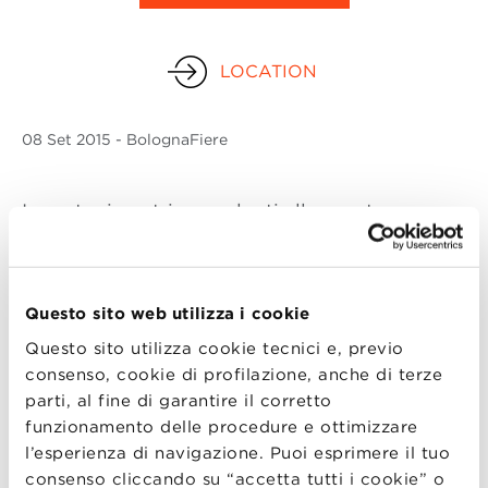
LOCATION
08 Set
2015
- BolognaFiere
Incontra i nostri consulenti alla quarta
edizione di
FARETE
che si svolgerà il 7 e l’8
settembre presso BolognaFiere.
Questo sito web utilizza i cookie
Sarà un’occasione per presentarvi la nostra
Questo sito utilizza cookie tecnici e, previo
offerta formativa dei
Master Executive
.
consenso, cookie di profilazione, anche di terze
Un momento di condivisione importante che
parti, al fine di garantire il corretto
funzionamento delle procedure e ottimizzare
nella sua passata edizione ha visto la
l’esperienza di navigazione. Puoi esprimere il tuo
partecipazione di oltre 600 aziende
consenso cliccando su “accetta tutti i cookie” o