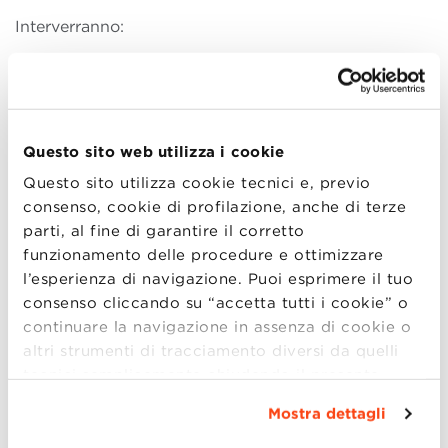
Interverranno:
Riccardo Fini
, Direttore di Entrepreneurship HUB
Marcello Russo
, Direttore del Global MBA
Alessandro Bonfiglioli
, Executive Career
Questo sito web utilizza i cookie
Development Director per il Global MBA
Questo sito utilizza cookie tecnici e, previo
consenso, cookie di profilazione, anche di terze
17:00 – 19:00
:
Tavoli di Lavoro Tematici
parti, al fine di garantire il corretto
dedicati al confronto e alla progettualità
funzionamento delle procedure e ottimizzare
Gli incontri saranno suddivisi in base alle
4 macro-
l’esperienza di navigazione. Puoi esprimere il tuo
aree
corrispondenti ai track del
Global MBA
di BBS,
consenso cliccando su “accetta tutti i cookie” o
ovvero:
continuare la navigazione in assenza di cookie o
altri strumenti di tracciamento diversi da quelli
Design, Fashion and Luxury Goods
tecnici semplicemente chiudendo il presente
Food and Wine
banner mediante l’apposito comando.
Per avere
Green Energy and Sustainable Businesses
Mostra dettagli
maggiori informazioni clicca “
Dettagli
”. Per
Automotive&Innovation
modificare le impostazioni di navigazione e