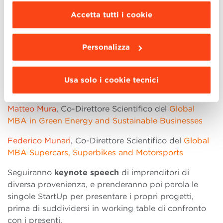
scegliere le funzionalità, le terze parti e i cookie
e si apriranno con l’intervento dei Direttori Scientifici
Accetta tutti i cookie
da installare clicca “
Personalizza
”
.
di ogni singolo track:
Angelo Manaresi
, Direttore Scientifico del
Global
Personalizza
MBA in Design, Fashion and Luxury Goods
Ludovica Leone
, Direttore Scientifico del
Global MBA
Usa solo i cookie tecnici
in Food and Wine
Matteo Mura
, Co-Direttore Scientifico del
Global
MBA in Green Energy and Sustainable Businesses
Federico Munari
, Co-Direttore Scientifico del
Global
MBA Supercars, Superbikes and Motorsports
Seguiranno
keynote speech
di imprenditori di
diversa provenienza, e prenderanno poi parola le
singole StartUp per presentare i propri progetti,
prima di suddividersi in working table di confronto
con i presenti.