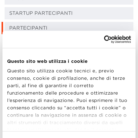
STARTUP PARTECIPANTI
PARTECIPANTI
EDIZIONI PRECEDENTI
OFFERTA FORMATIVA
Questo sito web utilizza i cookie
Questo sito utilizza cookie tecnici e, previo
ENTREPRENEURSHIP HUB
consenso, cookie di profilazione, anche di terze
parti, al fine di garantire il corretto
ISCRIZIONE
funzionamento delle procedure e ottimizzare
l’esperienza di navigazione. Puoi esprimere il tuo
Lo
StartUp Ecosystem Day
è un’occasione unica nel
consenso cliccando su “accetta tutti i cookie” o
panorama imprenditoriale italiano.
continuare la navigazione in assenza di cookie o
altri strumenti di tracciamento diversi da quelli
Prenderanno parte all’evento:
tecnici semplicemente chiudendo il presente
banner mediante l’apposito comando.
Per avere