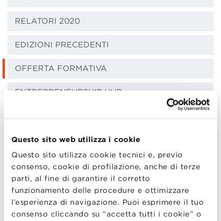
RELATORI 2020
EDIZIONI PRECEDENTI
OFFERTA FORMATIVA
ENTREPRENEURSHIP HUB
EXECUTIVE MASTER
Questo sito web utilizza i cookie
L’Executive Master in Entrepreneurship ha l’obiettivo
di formare e ispirare una nuova generazione di
Questo sito utilizza cookie tecnici e, previo
imprenditori e imprenditrici. Sviluppato con un
consenso, cookie di profilazione, anche di terze
percorso disegnato su misura per i partecipanti, il
parti, al fine di garantire il corretto
Master è incentrato sul progetto imprenditoriale del
funzionamento delle procedure e ottimizzare
singolo imprenditore, sviluppando un piano di studio
l’esperienza di navigazione. Puoi esprimere il tuo
personalizzato. Gli insegnamenti del corso hanno un
consenso cliccando su “accetta tutti i cookie” o