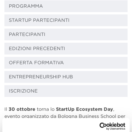
PROGRAMMA
STARTUP PARTECIPANTI
PARTECIPANTI
EDIZIONI PRECEDENTI
OFFERTA FORMATIVA
ENTREPRENEURSHIP HUB
ISCRIZIONE
Il
30 ottobre
torna lo
StartUp Ecosystem Day
,
evento organizzato da Bologna Business School per
favorire il networking tra oltre
40 startup
operanti
nei settori dell’Italian Excellence e la propria