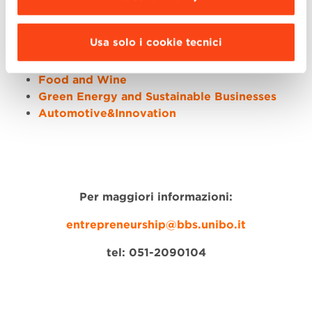
Guastavillani, sede di Bologna Business School, e
coinvolgerà
4 macro-aree
corrispondenti ai track del
Global MBA
di BBS:
Usa solo i cookie tecnici
Design, Fashion and Luxury Goods
Food and Wine
Green Energy and Sustainable Businesses
Automotive&Innovation
Per maggiori informazioni:
entrepreneurship@bbs.unibo.it
tel: 051-2090104