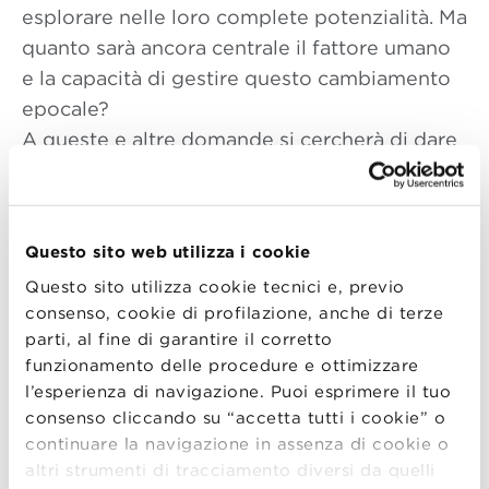
esplorare nelle loro complete potenzialità. Ma
quanto sarà ancora centrale il fattore umano
e la capacità di gestire questo cambiamento
epocale?
A queste e altre domande si cercherà di dare
risposte durante l’incontro, organizzato da
Bologna Business School in collaborazione
con Toyota Material Handling, presentando
Questo sito web utilizza i cookie
casi pratici affrontati nel tempo.
Questo sito utilizza cookie tecnici e, previo
Agenda:
consenso, cookie di profilazione, anche di terze
Registrazione partecipanti
parti, al fine di garantire il corretto
funzionamento delle procedure e ottimizzare
Introduzione e apertura –
Alfredo Montanari
,
l’esperienza di navigazione. Puoi esprimere il tuo
Managing Director Bologna Business School
consenso cliccando su “accetta tutti i cookie” o
continuare la navigazione in assenza di cookie o
Speech 1
altri strumenti di tracciamento diversi da quelli
Andrea Zanoni
, Direttore Scientifico