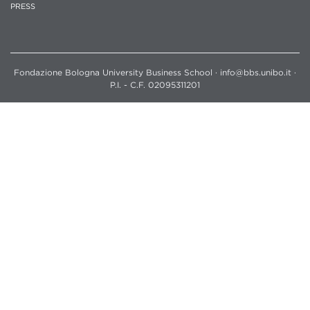
PRESS
Fondazione Bologna University Business School · info@bbs.unibo.it ·
P.I. - C.F. 02095311201