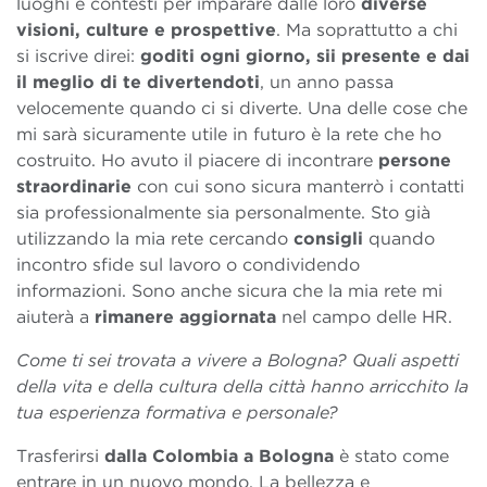
luoghi e contesti per imparare dalle loro
diverse
visioni, culture e prospettive
. Ma soprattutto a chi
si iscrive direi:
goditi ogni giorno, sii presente e dai
il meglio di te divertendoti
, un anno passa
velocemente quando ci si diverte. Una delle cose che
mi sarà sicuramente utile in futuro è la rete che ho
costruito. Ho avuto il piacere di incontrare
persone
straordinarie
con cui sono sicura manterrò i contatti
sia professionalmente sia personalmente. Sto già
utilizzando la mia rete cercando
consigli
quando
incontro sfide sul lavoro o condividendo
informazioni. Sono anche sicura che la mia rete mi
aiuterà a
rimanere aggiornata
nel campo delle HR.
Come ti sei trovata a vivere a Bologna? Quali aspetti
della vita e della cultura della città hanno arricchito la
tua esperienza formativa e personale?
Trasferirsi
dalla Colombia a Bologna
è stato come
entrare in un nuovo mondo. La bellezza e