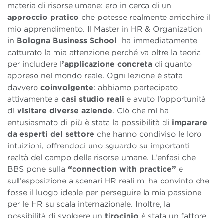
materia di risorse umane: ero in cerca di un
approccio pratico
che potesse realmente arricchire il
mio apprendimento. Il Master in HR & Organization
in
Bologna Business School
ha immediatamente
catturato la mia attenzione perché va oltre la teoria
per includere l
’applicazione concreta
di quanto
appreso nel mondo reale. Ogni lezione è stata
davvero
coinvolgente
: abbiamo partecipato
attivamente a
casi studio reali
e avuto l’opportunità
di
visitare diverse aziende
. Ciò che mi ha
entusiasmato di più è stata la possibilità di
imparare
da esperti del settore
che hanno condiviso le loro
intuizioni, offrendoci uno sguardo su importanti
realtà del campo delle risorse umane. L’enfasi che
BBS pone sulla
“connection with practice”
e
sull’esposizione a scenari HR reali mi ha convinto che
fosse il luogo ideale per perseguire la mia passione
per le HR su scala internazionale. Inoltre, la
possibilità di svolgere un
tirocinio
è stata un fattore