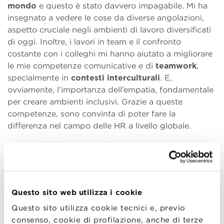
mondo
e questo è stato davvero impagabile. Mi ha
insegnato a vedere le cose da diverse angolazioni,
aspetto cruciale negli ambienti di lavoro diversificati
di oggi. Inoltre, i lavori in team e il confronto
costante con i colleghi mi hanno aiutato a migliorare
le mie competenze comunicative e di
teamwork
,
specialmente in
contesti
interculturali
. E,
ovviamente, l’importanza dell’empatia, fondamentale
per creare ambienti inclusivi. Grazie a queste
competenze, sono convinta di poter fare la
differenza nel campo delle HR a livello globale.
Puoi condividere un’esperienza o un progetto che
hai intrapreso durante il programma di Master che ti
formato in modo particolare o che ritieni abbia avuto
un impatto significativo sulla tua visione delle risorse
Questo sito web utilizza i cookie
umane e dell’organizzazione?
Questo sito utilizza cookie tecnici e, previo
Un progetto in particolare, durante il Master, ha
consenso, cookie di profilazione, anche di terze