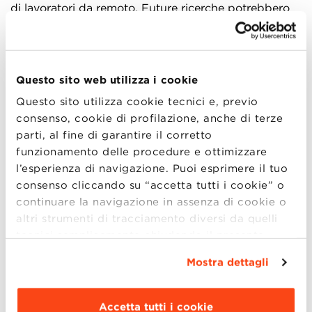
di lavoratori da remoto. Future ricerche potrebbero
utilizzare campioni maggiormente rappresentativi e
indagare ulteriormente il ruolo delle risorse lavorative
in contesti di lavoro remoto.
Questo sito web utilizza i cookie
In conclusione, questa ricerca evidenzia l’importanza
Questo sito utilizza cookie tecnici e, previo
per le organizzazioni di dare priorità al benessere dei
consenso, cookie di profilazione, anche di terze
loro lavoratori, comprendendo l’impatto delle
parti, al fine di garantire il corretto
variabili organizzative sull’autoefficacia nel lavoro da
funzionamento delle procedure e ottimizzare
remoto. Migliorando la produttività e l’autoefficacia
l’esperienza di navigazione. Puoi esprimere il tuo
dei lavoratori da remoto, le organizzazioni possono
consenso cliccando su “accetta tutti i cookie” o
allo stesso tempo promuovere un ambiente di lavoro
continuare la navigazione in assenza di cookie o
più positivo e sano, affrontando con successo le
altri strumenti di tracciamento diversi da quelli
sfide del lavoro a distanza.
tecnici semplicemente chiudendo il presente
banner mediante l’apposito comando.
Per avere
Mostra dettagli
maggiori informazioni clicca “
Dettagli
”. Per
modificare le impostazioni di navigazione e
scegliere le funzionalità, le terze parti e i cookie
Accetta tutti i cookie
Articolo tratto da