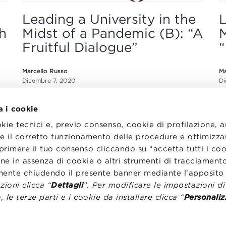
Leading a University in the
L
h
Midst of a Pandemic (B): “A
M
Fruitful Dialogue”
“
Marcello Russo
Ma
Dicembre 7, 2020
Di
a i cookie
okie tecnici e, previo consenso, cookie di profilazione, 
tire il corretto funzionamento delle procedure e ottimizza
primere il tuo consenso cliccando su “accetta tutti i co
ne in assenza di cookie o altri strumenti di tracciamento
I
LAVORA CON NOI
RENZA
STATUTO
emente chiudendo il presente banner mediante l’apposi
CODICE ETICO
ioni clicca “
Dettagli
”. Per modificare le impostazioni d
NZE COOKIE
WHISTLEBLOWING
, le terze parti e i cookie da installare clicca “
Personaliz