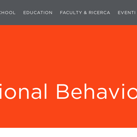
CHOOL
EDUCATION
FACULTY & RICERCA
EVENTI
ional Behavi