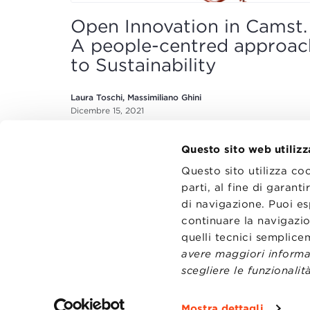
Open Innovation in Camst.
A people-centred approac
to Sustainability
Laura Toschi, Massimiliano Ghini
Dicembre 15, 2021
Questo sito web utilizz
Questo sito utilizza co
parti, al fine di garan
di navigazione. Puoi es
continuare la navigazio
CONTATT
TRASPA
quelli tecnici semplic
PRIVACY
avere maggiori informaz
PREFERE
scegliere le funzionalità
Mostra dettagli