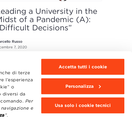
eading a University in the
idst of a Pandemic (A):
Difficult Decisions”
rcello Russo
cembre 7, 2020
Accetta tutti i cookie
anche di terze
re l’esperienza
Personalizza
okie” o
 diversi da
MOODLE
WEBMAIL
to comando.
Per
Usa solo i cookie tecnici
BBS COMMUNITY PORTAL
i navigazione e
PRESS
za
”
.