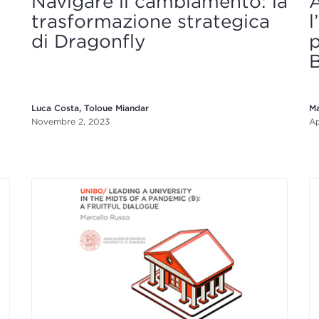
Navigare il cambiamento: la
A
trasformazione strategica
l
di Dragonfly
p
Luca Costa, Toloue Miandar
Ma
Novembre 2, 2023
Ap