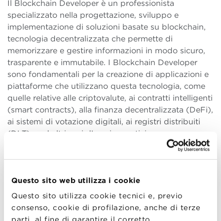
Il Blockchain Developer è un professionista
specializzato nella progettazione, sviluppo e
implementazione di soluzioni basate su blockchain,
tecnologia decentralizzata che permette di
memorizzare e gestire informazioni in modo sicuro,
trasparente e immutabile. I Blockchain Developer
sono fondamentali per la creazione di applicazioni e
piattaforme che utilizzano questa tecnologia, come
quelle relative alle criptovalute, ai contratti intelligenti
(smart contracts), alla finanza decentralizzata (DeFi),
ai sistemi di votazione digitali, ai registri distribuiti
(DLT) e ad altri casi d’uso innovativi.
Ruolo più tecnico che manageriale, un Blockchain
Developer può ambire a stipendi che si attestano in
Europa tra i 30.000 e i 45.000 euro/anno per un
Questo sito web utilizza i cookie
junior; tra i 55.000 e i 110.000 euro/anno per un
Questo sito utilizza cookie tecnici e, previo
senior. Nel mercato globale si arriva a cifre che
consenso, cookie di profilazione, anche di terze
oscillano tra i 60.000 e gli 80.000 dollari all’anno per
parti, al fine di garantire il corretto