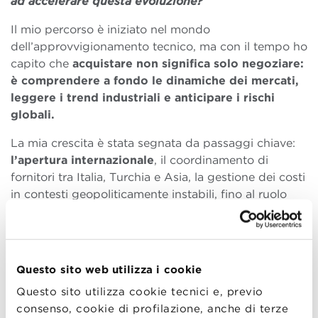
ad accelerare questa evoluzione?
Il mio percorso è iniziato nel mondo
dell’approvvigionamento tecnico, ma con il tempo ho
capito che
acquistare non significa solo negoziare:
è comprendere a fondo le dinamiche dei mercati,
leggere i trend industriali e anticipare i rischi
globali.
La mia crescita è stata segnata da passaggi chiave:
l’apertura internazionale
, il coordinamento di
fornitori tra Italia, Turchia e Asia, la gestione dei costi
in contesti geopoliticamente instabili, fino al ruolo
globale nella gestione delle commodity per il gruppo
Agrati.
L’Executive MBA è stato un acceleratore decisivo.
Questo sito web utilizza i cookie
I corsi di Operations e Business Transformation mi
hanno aiutato a tradurre concetti di Industry 4.0 e
Questo sito utilizza cookie tecnici e, previo
supply chain digitale in progetti concreti, mentre
consenso, cookie di profilazione, anche di terze