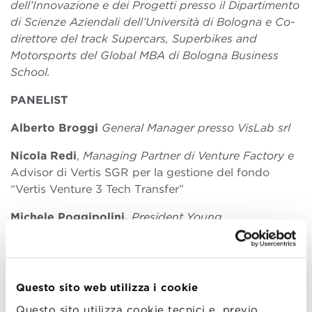
dell’Innovazione e dei Progetti presso il Dipartimento
di Scienze Aziendali dell’Università di Bologna e Co-
direttore del track Supercars, Superbikes and
Motorsports del Global MBA di Bologna Business
School.
PANELIST
Alberto Broggi
General Manager presso
VisLab
srl
Nicola Redi
,
Managing Partner di Venture Factory e
Advisor di Vertis SGR per la gestione del fondo
“Vertis Venture 3 Tech Transfer”
Michele Poggipolini,
President Young
Entrepreneurs Group
, Confindustria Emilia e
Executive Director e CEO di Poggipolini SpA.
Questo sito web utilizza i cookie
Questo sito utilizza cookie tecnici e, previo