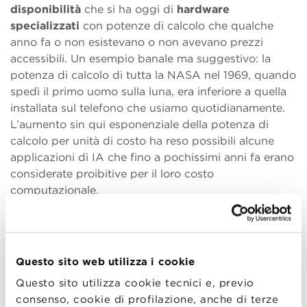
disponibilità
che si ha oggi di
hardware
specializzati
con potenze di calcolo che qualche
anno fa o non esistevano o non avevano prezzi
accessibili. Un esempio banale ma suggestivo: la
potenza di calcolo di tutta la NASA nel 1969, quando
spedì il primo uomo sulla luna, era inferiore a quella
installata sul telefono che usiamo quotidianamente.
L’aumento sin qui esponenziale della potenza di
calcolo per unità di costo ha reso possibili alcune
applicazioni di IA che fino a pochissimi anni fa erano
considerate proibitive per il loro costo
computazionale.
Infine un terzo fattore rilevante è legato alla
quantità
di dati oggi disponibile
: la quantità di dati prodotta
dall’umanità in tutta la sua storia fino all’anno 2015 è
Questo sito web utilizza i cookie
inferiore a quella prodotta nel solo 2016. Entro meno
Questo sito utilizza cookie tecnici e, previo
di dieci anni si avranno 150 miliardi di dispositivi IoT
consenso, cookie di profilazione, anche di terze
connessi in rete che trasmetteranno dati. Questa