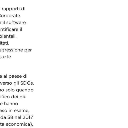
 rapporti di
 Corporate
 il software
tificare il
ientali,
ati.
regressione per
s e le
 e al paese di
verso gli SDGs.
rano solo quando
fico dei più
ne hanno
eso in esame,
o da 58 nel 2017
cita economica),