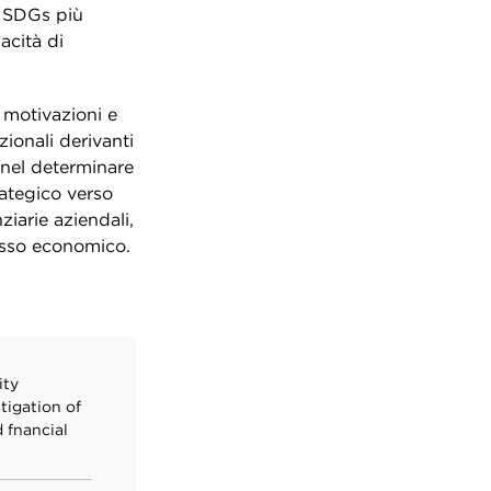
i SDGs più
acità di
 motivazioni e
zionali derivanti
 nel determinare
rategico verso
iarie aziendali,
cesso economico.
ity
tigation of
 fnancial