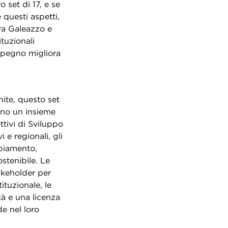
 set di 17, e se
e questi aspetti,
ra Galeazzo e
tuzionali
mpegno migliora
nite, questo set
cono un insieme
ttivi di Sviluppo
e regionali, gli
biamento,
stenibile. Le
akeholder per
ituzionale, le
tà e una licenza
de nel loro