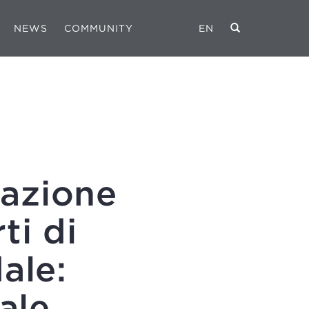
NEWS
COMMUNITY
EN
razione
ti di
ale:
ale