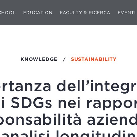
CHOOL
EDUCATION
FACULTY & RICERCA
EVENTI
KNOWLEDGE
/
SUSTAINABILITY
rtanza dell’integ
i SDGs nei rappor
ponsabilità aziend
’analisi longitudin