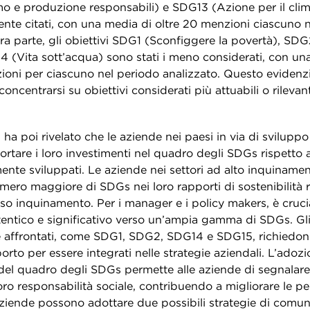
e produzione responsabili) e SDG13 (Azione per il clima
nte citati, con una media di oltre 20 menzioni ciascuno 
tra parte, gli obiettivi SDG1 (Sconfiggere la povertà), SD
4 (Vita sott’acqua) sono stati i meno considerati, con un
oni per ciascuno nel periodo analizzato. Questo eviden
oncentrarsi su obiettivi considerati più attuabili o rilevant
ti ha poi rivelato che le aziende nei paesi in via di svilupp
portare i loro investimenti nel quadro degli SDGs rispetto 
nte sviluppati. Le aziende nei settori ad alto inquiname
mero maggiore di SDGs nei loro rapporti di sostenibilità r
asso inquinamento. Per i manager e i policy makers, è cru
entico e significativo verso un’ampia gamma di SDGs. G
affrontati, come SDG1, SDG2, SDG14 e SDG15, richiedono 
porto per essere integrati nelle strategie aziendali. L’adoz
 del quadro degli SDGs permette alle aziende di segnalare
oro responsabilità sociale, contribuendo a migliorare le 
 aziende possono adottare due possibili strategie di comun