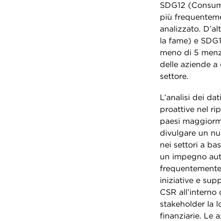
SDG12 (Consumo 
più frequenteme
analizzato. D’al
la fame) e SDG1
meno di 5 menzi
delle aziende a c
settore.
L’analisi dei da
proattive nel ri
paesi maggiorme
divulgare un nu
nei settori a b
un impegno aut
frequentemente 
iniziative e sup
CSR all’interno
stakeholder la l
finanziarie. Le