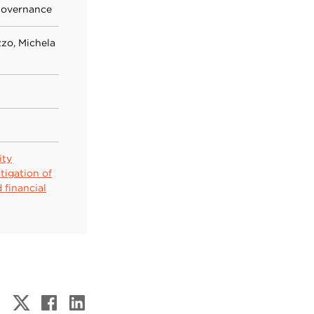
Governance
zo, Michela
ity
tigation of
 financial