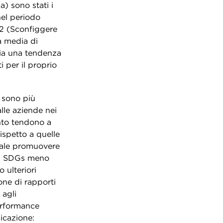
) sono stati i
nel periodo
G2 (Sconfiggere
a media di
zia una tendenza
i per il proprio
o sono più
alle aziende nei
nto tendono a
ispetto a quelle
ciale promuovere
li SDGs meno
ulteriori
ione di rapporti
 agli
performance
icazione: