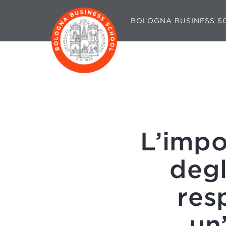
BOLOGNA BUSINESS S
L’impo
degl
res
un