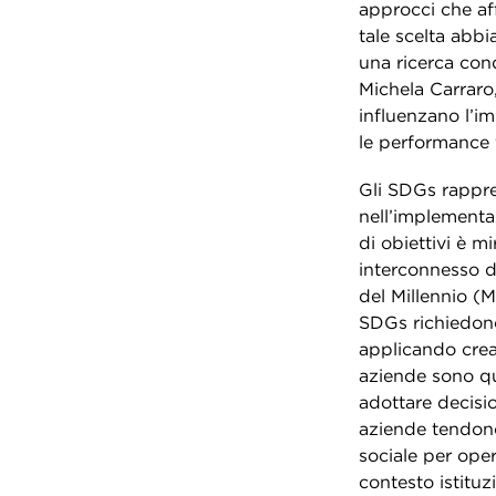
approcci che aff
tale scelta abbia
una ricerca con
Michela Carraro
influenzano l’i
le performance f
Gli SDGs rappre
nell’implementaz
di obiettivi è m
interconnesso di
del Millennio (M
SDGs richiedon
applicando creat
aziende sono qui
adottare decisio
aziende tendono 
sociale per oper
contesto istituz