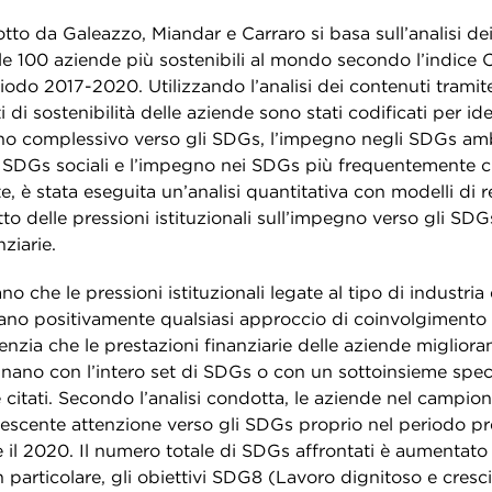
to da Galeazzo, Miandar e Carraro si basa sull’analisi dei
lle 100 aziende più sostenibili al mondo secondo l’indice
iodo 2017-2020. Utilizzando l’analisi dei contenuti tramite
 di sostenibilità delle aziende sono stati codificati per iden
gno complessivo verso gli SDGs, l’impegno negli SDGs amb
 SDGs sociali e l’impegno nei SDGs più frequentemente cit
 è stata eseguita un’analisi quantitativa con modelli di 
tto delle pressioni istituzionali sull’impegno verso gli SDG
nziarie.
ano che le pressioni istituzionali legate al tipo di industria
zano positivamente qualsiasi approccio di coinvolgimento 
denzia che le prestazioni finanziarie delle aziende miglio
nano con l’intero set di SDGs o con un sottoinsieme speci
citati. Secondo l’analisi condotta, le aziende nel campio
escente attenzione verso gli SDGs proprio nel periodo pr
 e il 2020. Il numero totale di SDGs affrontati è aumentat
n particolare, gli obiettivi SDG8 (Lavoro dignitoso e cres