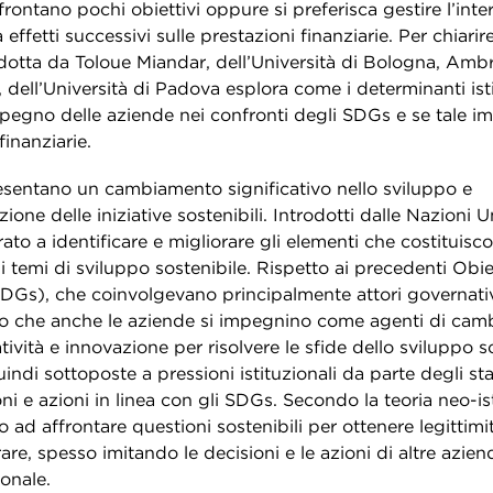
rontano pochi obiettivi oppure si preferisca gestire l’intero
 effetti successivi sulle prestazioni finanziarie. Per chiarir
dotta da Toloue Miandar, dell’Università di Bologna, Amb
, dell’Università di Padova
esplora come i determinanti isti
mpegno delle aziende nei confronti degli SDGs e se tale i
inanziarie.
sentano un cambiamento significativo nello sviluppo e
ione delle iniziative sostenibili. Introdotti dalle Nazioni U
irato a identificare e migliorare gli elementi che costituis
 temi di sviluppo sostenibile. Rispetto ai precedenti Obie
DGs), che coinvolgevano principalmente attori governativi 
o che anche le aziende si impegnino come agenti di cam
ività e innovazione per risolvere le sfide dello sviluppo so
ndi sottoposte a pressioni istituzionali da parte degli st
ni e azioni in linea con gli SDGs. Secondo la teoria neo-ist
ad affrontare questioni sostenibili per ottenere legittimi
are, spesso imitando le decisioni e le azioni di altre azien
ionale.