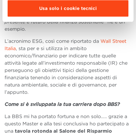
Inoltre l’esame di Business Ethics mi ha cambiato la
Usa solo i cookie tecnici
vita: la mia tesi dal titolo
“Credere negli ESG:
presente e futuro della finanza sostenibile”
ne è un
esempio.
L’acronimo ESG, così come riportato da
Wall Street
Italia
, sta per e si utilizza in ambito
economico/finanziario per indicare tutte quelle
attività legate all’investimento responsabile (IR) che
perseguono gli obiettivi tipici della gestione
finanziaria tenendo in considerazione aspetti di
natura ambientale, sociale e di governance, per
l’appunto.
Come si è sviluppata la tua carriera dopo BBS?
La BBS mi ha portato fortuna e non solo….. grazie a
questo Master e alla tesi conclusiva ho partecipato a
una
tavola rotonda al Salone del Risparmio