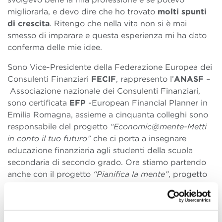
migliorarla, e devo dire che ho trovato
molti spunti
di crescita
. Ritengo che nella vita non si è mai
smesso di imparare e questa esperienza mi ha dato
conferma delle mie idee.
Sono Vice-Presidente della Federazione Europea dei
Consulenti Finanziari
FECIF
, rappresento l’
ANASF
–
Associazione nazionale dei Consulenti Finanziari,
sono certificata
EFP
-European Financial Planner in
Emilia Romagna, assieme a cinquanta colleghi sono
responsabile del progetto
“Economic@mente-Metti
in conto il tuo futuro”
che ci porta a insegnare
educazione finanziaria agli studenti della scuola
secondaria di secondo grado. Ora stiamo partendo
anche con il progetto
“Pianifica la mente”
, progetto
di educazione finanziaria per adulti.
In base alla tua esperienza, quali sono i punti forti
del programma BBS?