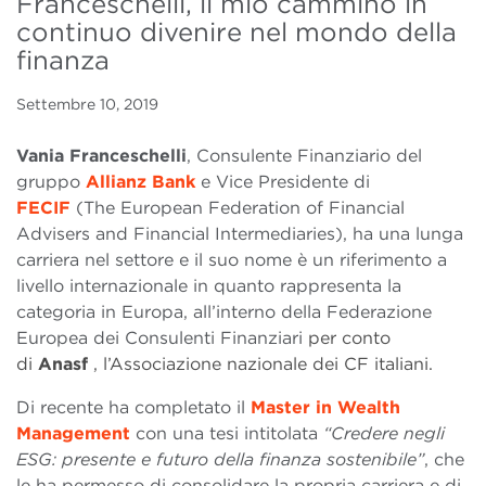
Franceschelli, il mio cammino in
continuo divenire nel mondo della
finanza
Settembre 10, 2019
Vania Franceschelli
, Consulente Finanziario del
gruppo
Allianz Bank
e Vice Presidente di
FECIF
(The European Federation of Financial
Advisers and Financial Intermediaries), ha una lunga
carriera nel settore e il suo nome è un riferimento a
livello internazionale in quanto rappresenta la
categoria in Europa, all’interno della Federazione
Europea dei Consulenti Finanziari
per conto
di
Anasf
, l’Associazione nazionale dei CF italiani.
Di recente ha completato il
Master in Wealth
Management
con una tesi intitolata
“Credere negli
ESG: presente e futuro della finanza sostenibile”
, che
le ha permesso di consolidare la propria carriera e di