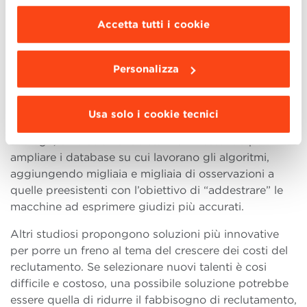
modificare le impostazioni di navigazione e
penalizzando quindi gli appartenenti alle minoranze.
scegliere le funzionalità, le terze parti e i cookie
Accetta tutti i cookie
da installare clicca “
Personalizza
”
.
Quale soluzione è possibile adottare?
In molte
aziende si diffondono sempre più spesso
soluzioni
Personalizza
miste
in cui gli algoritmi sono utilizzati per effettuare
una prima ed accurata selezione dei migliori profili,
lasciando ai manager il compito di effettuare la scelta
Usa solo i cookie tecnici
finale su una
rosa ristretta di candidati
. In modo
analogo, diverse aziende stanno investendo per
ampliare i database su cui lavorano gli algoritmi,
aggiungendo migliaia e migliaia di osservazioni a
quelle preesistenti con l’obiettivo di “addestrare” le
macchine ad esprimere giudizi più accurati.
Altri studiosi propongono soluzioni più innovative
per porre un freno al tema del crescere dei costi del
reclutamento. Se selezionare nuovi talenti è cosi
difficile e costoso, una possibile soluzione potrebbe
essere quella di ridurre il fabbisogno di reclutamento,