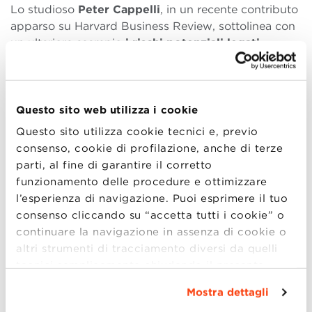
Lo studioso
Peter Cappelli
, in un recente contributo
apparso su Harvard Business Review, sottolinea con
un ulteriore esempio
i rischi potenziali legati
all’utilizzo esclusivo degli algoritmi
per effettuare il
reclutamento dei candidati. Ad esempio, è risaputo
che la distanza del tragitto lavoro-casa incide sul
turnover
dei candidati: i candidati che hanno una
Questo sito web utilizza i cookie
distanza maggiore da percorrere per raggiungere il
Questo sito utilizza cookie tecnici e, previo
proprio posto di lavoro sono anche coloro che hanno
consenso, cookie di profilazione, anche di terze
anche un tasso di abbandono più elevato. Questo
parti, al fine di garantire il corretto
potrebbe indurre un algoritmo ad attribuire un
funzionamento delle procedure e ottimizzare
punteggio più basso a questi candidati rispetto a
l’esperienza di navigazione. Puoi esprimere il tuo
coloro che hanno una distanza minore. Tuttavia, la
consenso cliccando su “accetta tutti i cookie” o
scelta di dove alloggiare dipende da molti fattori,
continuare la navigazione in assenza di cookie o
primo fra tutti il costo di acquisto/affitto
altri strumenti di tracciamento diversi da quelli
dell’appartamento che è legato al reddito individuale.
tecnici semplicemente chiudendo il presente
Penalizzare chi abita lontano dal lavoro potrebbe
banner mediante l’apposito comando.
Per avere
Mostra dettagli
significare escludere dal processo di reclutamento
maggiori informazioni clicca “
Dettagli
”. Per
coloro che abitano in aree periferiche e più disagiate,