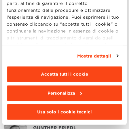
parti, al fine di garantire il corretto
funzionamento delle procedure e ottimizzare
l’esperienza di navigazione. Puoi esprimere il tuo
ALESSANDRO DE PESTEL
consenso cliccando su “accetta tutti i cookie” o
Partner, Metis
continuare la navigazione in assenza di cookie o
altri strumenti di tracciamento diversi da quelli
tecnici semplicemente chiudendo il presente
banner mediante l’apposito comando.
Per avere
Mostra dettagli
MARION DEBRUYNE
maggiori informazioni clicca “
Dettagli
”. Per
Dean, Vlerick Business School
modificare le impostazioni di navigazione e
scegliere le funzionalità, le terze parti e i cookie
Accetta tutti i cookie
da installare clicca “
Personalizza
”
.
STEFANO DOMENICALI
Personalizza
President and CEO, Formula 1
Usa solo i cookie tecnici
GUNTHER FRIEDL