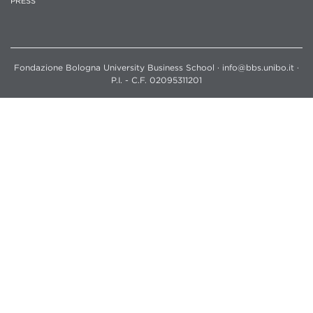
PRESS
Fondazione Bologna University Business School · info@bbs.unibo.it ·
P.I. - C.F. 02095311201