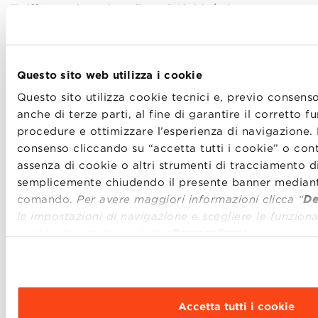
Tariffa massima giornaliera: € 12,00 / giorno
PARCHEGGIO TANARI
Via Luigi Tanari 17
Tel.
051 520212
Questo sito web utilizza i cookie
Parcheggio aperto, presidiato
Questo sito utilizza cookie tecnici e, previo consenso
N° posti: 450
anche di terze parti, al fine di garantire il corretto 
Orario: tutti i giorni 24 ore su 24
procedure e ottimizzare l’esperienza di navigazione. 
Tariffa ordinaria: € 5,00 / giorno (gratis presentando
consenso cliccando su “accetta tutti i cookie” o cont
il biglietto del bus)
assenza di cookie o altri strumenti di tracciamento di
semplicemente chiudendo il presente banner mediant
È inoltre attivo un SERVIZIO NAVETTE
comando.
Per avere maggiori informazioni clicca “
De
– Da porta castiglione a BBS dalle 19.30 alle 22.00
le impostazioni di navigazione e scegliere le funzionali
– Da BBS a porta castiglione dalle 24.00 alle 03.00
cookie da installare clicca “
Personalizza
”
.
E’ consigliato il car sharing.
Nota: verrà stabilito il
senso unico di marcia
da via
Castiglione a BBS dalle 18.00 alle 02.00. Sarà
possibile salire da via di Barbiano e scendere da via
Accetta tutti i cookie
degli Scalini.