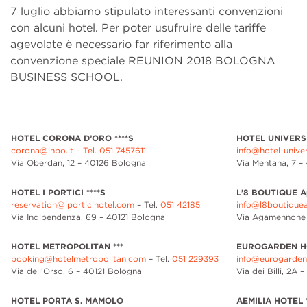
7 luglio abbiamo stipulato interessanti convenzioni
con alcuni hotel. Per poter usufruire delle tariffe
agevolate è necessario far riferimento alla
convenzione speciale REUNION 2018 BOLOGNA
BUSINESS SCHOOL.
HOTEL CORONA D’ORO ****S
HOTEL UNIVERSI
corona@inbo.it
–
Tel. 051 7457611
info@hotel-unive
Via Oberdan, 12 – 40126 Bologna
Via Mentana, 7 –
HOTEL I PORTICI ****S
L’8 BOUTIQUE A
reservation@iporticihotel.com
– Tel.
051 42185
info@l8boutiquea
Via Indipendenza, 69 – 40121 Bologna
Via Agamennone 
HOTEL METROPOLITAN ***
EUROGARDEN HO
booking@hotelmetropolitan.com
– Tel.
051 229393
info@eurogarden
Via dell’Orso, 6 – 40121 Bologna
Via dei Billi, 2
HOTEL PORTA S. MAMOLO
AEMILIA HOTEL *