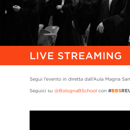
LIVE STREAMING
Segui l’evento in diretta dall’Aula Magna San
Seguici su
@BolognaBSchool
con
#
BBS
RE