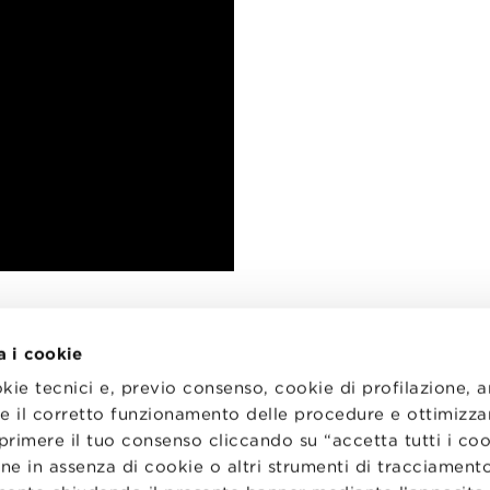
a i cookie
okie tecnici e, previo consenso, cookie di profilazione, 
tire il corretto funzionamento delle procedure e ottimizza
primere il tuo consenso cliccando su “accetta tutti i co
I
LAVORA CON NOI
RENZA
STATUTO
ne in assenza di cookie o altri strumenti di tracciamento
CODICE ETICO