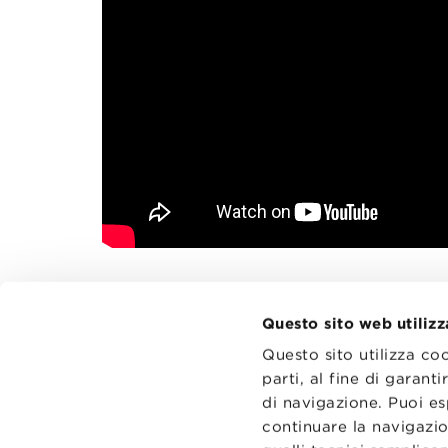
Questo sito web utilizz
Questo sito utilizza co
parti, al fine di garan
di navigazione. Puoi es
CONTATT
TRASPA
continuare la navigazio
PRIVACY