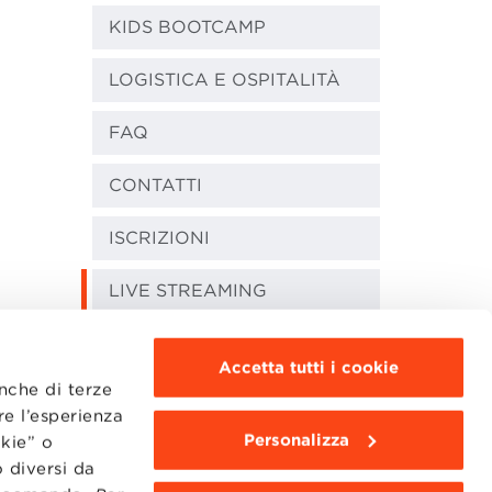
KIDS BOOTCAMP
LOGISTICA E OSPITALITÀ
FAQ
CONTATTI
ISCRIZIONI
LIVE STREAMING
Accetta tutti i cookie
anche di terze
re l’esperienza
Personalizza
okie” o
MOODLE
WEBMAIL
 diversi da
BBS COMMUNITY PORTAL