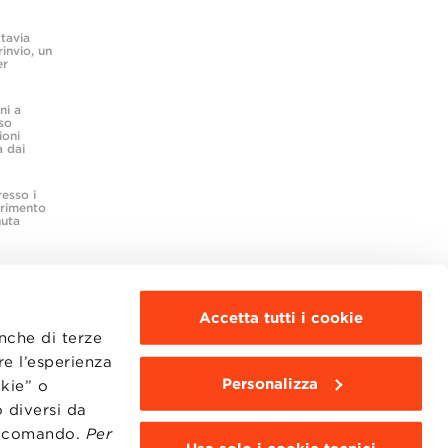
ttavia
invio, un
er
ni a
so
ioni
a dai
resso i
ferimento
nuta
Accetta tutti i cookie
anche di terze
re l’esperienza
Personalizza
okie” o
MOODLE
WEBMAIL
 diversi da
BBS COMMUNITY PORTAL
to comando.
Per
PRESS