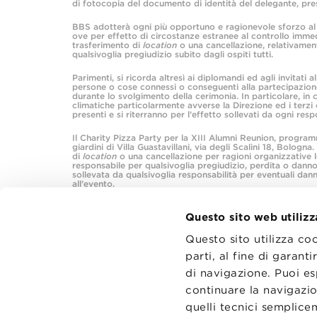
di fotocopia del documento di identità del delegante, pre
BBS adotterà ogni più opportuno e ragionevole sforzo al fin
ove per effetto di circostanze estranee al controllo immed
trasferimento di
location
o una cancellazione, relativament
qualsivoglia pregiudizio subito dagli ospiti tutti.
Parimenti, si ricorda altresì ai diplomandi ed agli invitati
persone o cose connessi o conseguenti alla partecipazione
durante lo svolgimento della cerimonia. In particolare, in 
climatiche particolarmente avverse la Direzione ed i terzi
presenti e si riterranno per l’effetto sollevati da ogni resp
Il Charity Pizza Party per la XIII Alumni Reunion, programm
giardini di Villa Guastavillani, via degli Scalini 18, Bolog
di
location
o una cancellazione per ragioni organizzative l
responsabile per qualsivoglia pregiudizio, perdita o danno 
sollevata da qualsivoglia responsabilità per eventuali dan
all’evento.
Questo sito web utilizz
Questo sito utilizza co
parti, al fine di garan
di navigazione. Puoi es
CONTATT
TRASPA
continuare la navigazio
PRIVACY
quelli tecnici semplic
PREFERE