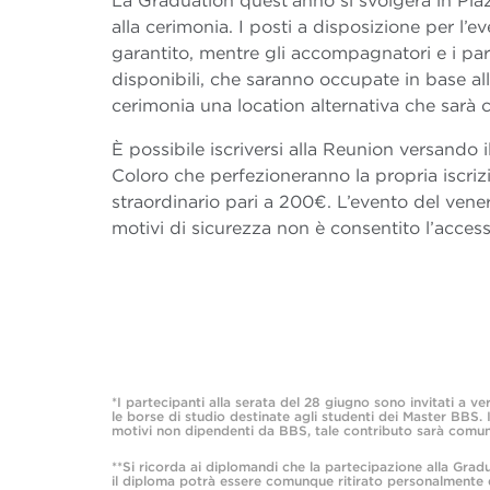
La Graduation quest’anno si svolgerà in Pia
alla cerimonia. I posti a disposizione per l
garantito, mentre gli accompagnatori e i part
disponibili, che saranno occupate in base all
cerimonia una location alternativa che sarà 
È possibile iscriversi alla Reunion versando i
Coloro che perfezioneranno la propria iscri
straordinario pari a 200€. L’evento del vene
motivi di sicurezza non è consentito l’access
*I partecipanti alla serata del 28 giugno sono invitati a v
le borse di studio destinate agli studenti dei Master BBS. I
motivi non dipendenti da BBS, tale contributo sarà comunqu
**Si ricorda ai diplomandi che la partecipazione alla Gradu
il diploma potrà essere comunque ritirato personalmente 