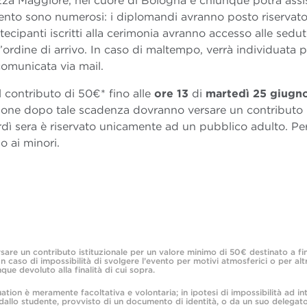
zza Maggiore, nel cuore di Bologna e chiunque potrà assi
’evento sono numerosi: i diplomandi avranno posto riservato
ecipanti iscritti alla cerimonia avranno accesso alle sedu
’
ordine di arrivo. In caso di maltempo, verrà individuata p
comunicata via mail.
l contributo di 50€* fino alle
ore 13
di
martedì 25 giugn
zione dopo tale scadenza dovranno versare un contributo
rdì sera è riservato unicamente ad un pubblico adulto. Pe
o ai minori.
ersare un contributo istituzionale per un valore minimo di 50€ destinato a fi
n caso di impossibilità di svolgere l’evento per motivi atmosferici o per altr
e devoluto alla finalità di cui sopra.
ation è meramente facoltativa e volontaria; in ipotesi di impossibilità ad int
dallo studente, provvisto di un documento di identità, o da un suo delegat