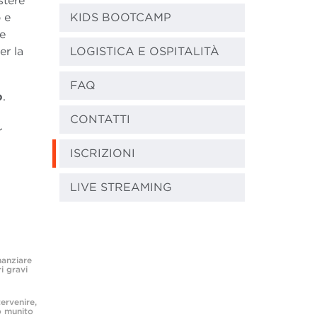
stere
 e
KIDS BOOTCAMP
te
er la
LOGISTICA E OSPITALITÀ
FAQ
o
.
CONTATTI
r
ISCRIZIONI
LIVE STREAMING
nanziare
i gravi
ervenire,
o munito