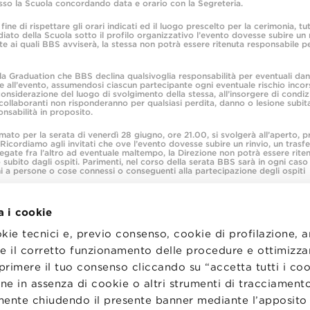
sso la Scuola concordando data e orario con la Segreteria.
e di rispettare gli orari indicati ed il luogo prescelto per la cerimonia, tu
iato della Scuola sotto il profilo organizzativo l’evento dovesse subire un r
e ai quali BBS avviserà, la stessa non potrà essere ritenuta responsabile p
 alla Graduation che BBS declina qualsivoglia responsabilità per eventuali dan
 all’evento, assumendosi ciascun partecipante ogni eventuale rischio incor
considerazione del luogo di svolgimento della stessa, all’insorgere di condiz
 collaboranti non risponderanno per qualsiasi perdita, danno o lesione subit
onsabilità in proposito.
ato per la serata di venerdì 28 giugno, ore 21.00, si svolgerà all’aperto, p
na. Ricordiamo agli invitati che ove l’evento dovesse subire un rinvio, un tras
egate fra l’altro ad eventuale maltempo, la Direzione non potrà essere rite
subito dagli ospiti. Parimenti, nel corso della serata BBS sarà in ogni caso
ni a persone o cose connessi o conseguenti alla partecipazione degli ospiti
a i cookie
okie tecnici e, previo consenso, cookie di profilazione, 
tire il corretto funzionamento delle procedure e ottimizza
primere il tuo consenso cliccando su “accetta tutti i co
I
LAVORA CON NOI
RENZA
STATUTO
ne in assenza di cookie o altri strumenti di tracciamento
CODICE ETICO
emente chiudendo il presente banner mediante l’apposi
NZE COOKIE
WHISTLEBLOWING