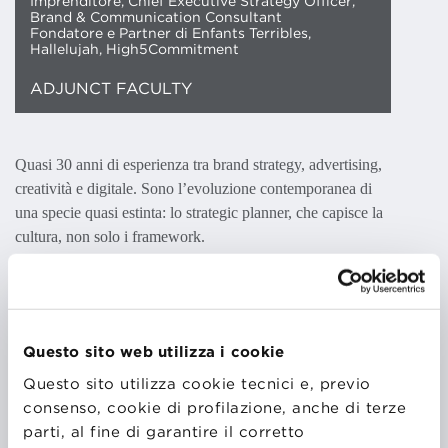
Imprenditore, Chief Executive Strategy Officer,
Brand & Communication Consultant
Fondatore e Partner di Enfants Terribles,
Hallelujah, High5Commitment
ADJUNCT FACULTY
Quasi 30 anni di esperienza tra brand strategy, advertising,
creatività e digitale. Sono l’evoluzione contemporanea di
una specie quasi estinta: lo strategic planner, che capisce la
cultura, non solo i framework.
“If you can think it, you can do it” è il mio claim
professionale e la descrizione più onesta di come lavoro.
Questo sito web utilizza i cookie
Questo sito utilizza cookie tecnici e, previo
consenso, cookie di profilazione, anche di terze
Imprenditore, partner e Chief Strategy Officer da 20 anni,
parti, al fine di garantire il corretto
oggi in tre agenzie: Enfants Terribles, Hallelujah e