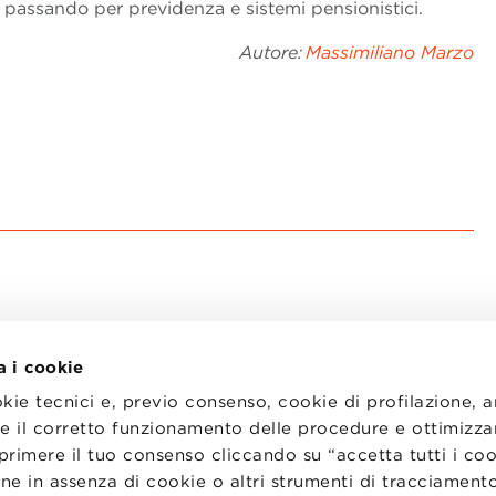
, passando per previdenza e sistemi pensionistici.
Autore:
Massimiliano Marzo
a i cookie
okie tecnici e, previo consenso, cookie di profilazione, 
tire il corretto funzionamento delle procedure e ottimizza
primere il tuo consenso cliccando su “accetta tutti i co
I
LAVORA CON NOI
RENZA
STATUTO
ne in assenza di cookie o altri strumenti di tracciamento
CODICE ETICO