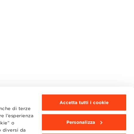
Accetta tutti i cookie
anche di terze
re l’esperienza
Personalizza
okie” o
MOODLE
WEBMAIL
 diversi da
BBS COMMUNITY PORTAL