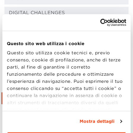
DIGITAL CHALLENGES
DIGITAL FAIR
LOGISTICA E OSPITALITÀ
Questo sito web utilizza i cookie
Questo sito utilizza cookie tecnici e, previo
COME RAGGIUNGERCI
consenso, cookie di profilazione, anche di terze
parti, al fine di garantire il corretto
CONTATTI
funzionamento delle procedure e ottimizzare
l’esperienza di navigazione. Puoi esprimere il tuo
FAQ
consenso cliccando su “accetta tutti i cookie” o
continuare la navigazione in assenza di cookie o
ISCRIZIONE
altri strumenti di tracciamento diversi da quelli
tecnici semplicemente chiudendo il presente
NOI CI SIAMO
banner mediante l’apposito comando.
Per avere
Mostra dettagli
maggiori informazioni clicca “
Dettagli
”. Per
Le iscrizioni sono terminate.
modificare le impostazioni di navigazione e