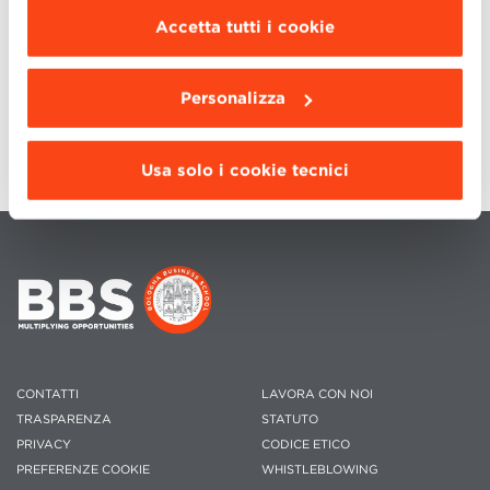
scegliere le funzionalità, le terze parti e i cookie
Accetta tutti i cookie
Vi aspettiamo venerdì 1 luglio alla Graduation 2016 e
da installare clicca “
Personalizza
”
.
X Reunion degli Alumni.
Per informazioni scrivere a
Personalizza
sara.malagola@bbs.unibo.it
Usa solo i cookie tecnici
CONTATTI
LAVORA CON NOI
TRASPARENZA
STATUTO
PRIVACY
CODICE ETICO
PREFERENZE COOKIE
WHISTLEBLOWING