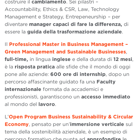
costruire il
cambiamento
. Sei pilastri –
Accountability, Ethics & CSR, Law, Technology
Management e Strategy, Entrepeneurship – per
diventare
manager capaci di fare la differenza,
di
essere la
guida della trasformazione aziendale
.
Il
Professional Master in Business Management –
Green Management and Sustainable Businesses
,
full-time,
in lingua
inglese
e della durata di
12 mesi
,
è la
risposta pratica
alle sfide che il mondo di oggi
pone alle aziende:
600 ore di internship
, dopo un
percorso affascinante guidato fa una
Faculty
internazionale
formata da accademici e
professionisti, garantiscono un
accesso
immediato
al mondo del
lavoro
.
L’
Open Program Business Sustainability & Circular
Economy
, pensato per un’
immersione verticale
sul
tema della sostenibilità aziendale, è un esempio di
percorso formativo che punta ad
approfondire
le