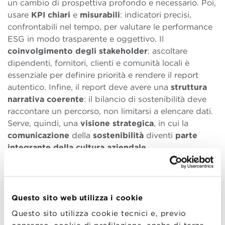
un cambio di prospettiva profondo e necessario. Poi,
usare
KPI chiari
e
misurabili
: indicatori precisi,
confrontabili nel tempo, per valutare le performance
ESG in modo trasparente e oggettivo. Il
coinvolgimento degli stakeholder
: ascoltare
dipendenti, fornitori, clienti e comunità locali è
essenziale per definire priorità e rendere il report
autentico. Infine, il report deve avere una
struttura
narrativa coerente
: il bilancio di sostenibilità deve
raccontare un percorso, non limitarsi a elencare dati.
Serve, quindi, una
visione
strategica
, in cui la
comunicazione
della
sostenibilità
diventi
parte
integrante della cultura aziendale
.
Nessuna strategia ESG può essere efficace senza un
impegno diretto e convinto dei vertici aziendali. Il
ruolo del
management
è cruciale: i leader aziendali
Questo sito web utilizza i cookie
devono oggi acquisire una
nuova
sensibilità
e
Questo sito utilizza cookie tecnici e, previo
nuove
competenze
per integrare la sostenibilità